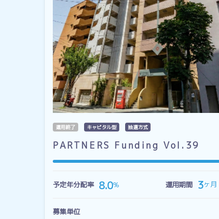
運用終了
キャピタル型
抽選方式
PARTNERS Funding Vol.39
3
8.0
ヶ月
％
予定年分配率
運用期間
募集単位