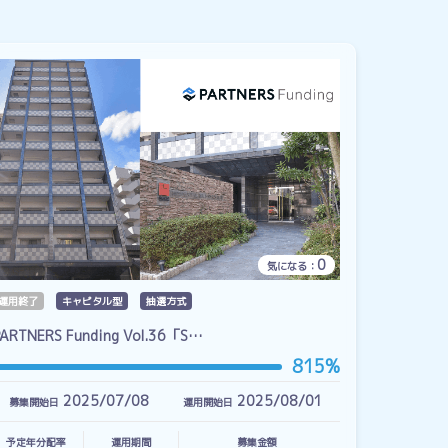
0
気になる：
運用終了
キャピタル型
抽選方式
PARTNERS Funding Vol.36「S…
815%
2025/07/08
2025/08/01
募集開始日
運用開始日
予定年分配率
運用期間
募集金額