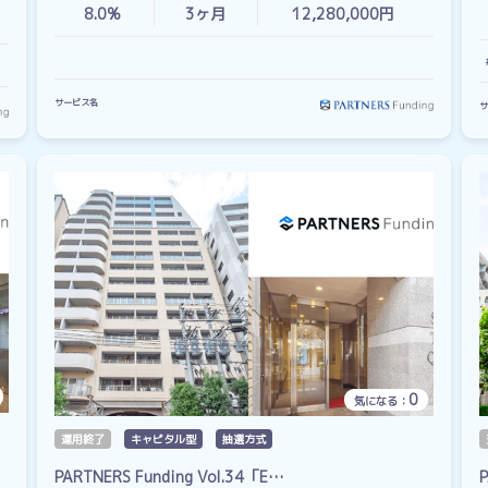
8.0%
3
ヶ月
12,280,000円
サービス名
サ
0
気になる：
運用終了
キャピタル型
抽選方式
PARTNERS Funding Vol.34「E…