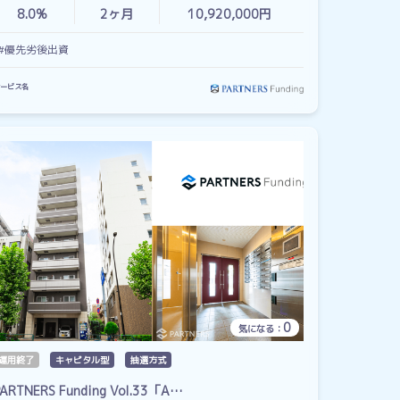
8.0%
2
ヶ月
10,920,000円
#優先劣後出資
ービス名
0
気になる：
運用終了
キャピタル型
抽選方式
PARTNERS Funding Vol.33「A…