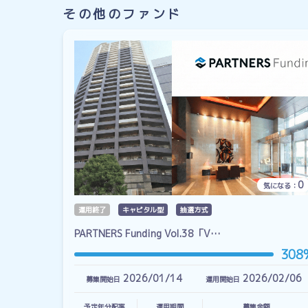
その他のファンド
0
気になる：
運用終了
キャピタル型
抽選方式
PARTNERS Funding Vol.38「V…
308
2026/01/14
2026/02/06
募集開始日
運用開始日
予定年分配率
運用期間
募集金額