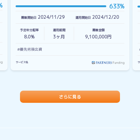
%
633%
2024/11/29
2024/12/20
募集開始日
運用開始日
予定年分配率
運用期間
募集金額
8.0%
3
ヶ月
9,100,000円
#優先劣後出資
サービス名
サ
さらに見る