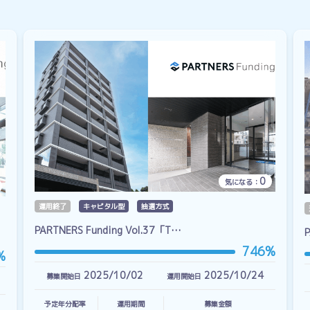
0
気になる：
運用終了
キャピタル型
抽選方式
PARTNERS Funding Vol.37「T…
746%
%
2025/10/02
2025/10/24
募集開始日
運用開始日
予定年分配率
運用期間
募集金額