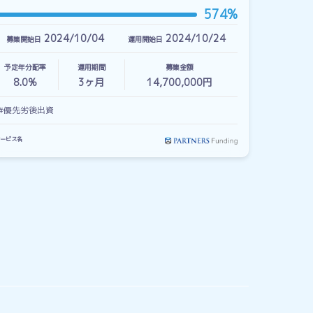
574%
2024/10/04
2024/10/24
募集開始日
運用開始日
予定年分配率
運用期間
募集金額
8.0%
3
ヶ月
14,700,000円
#優先劣後出資
ービス名