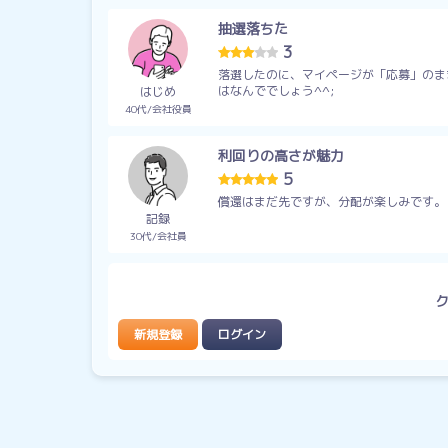
抽選落ちた
3
落選したのに、マイページが「応募」のま
はなんででしょう^^;
はじめ
40代
会社役員
利回りの高さが魅力
5
償還はまだ先ですが、分配が楽しみです。
記録
30代
会社員
新規登録
ログイン