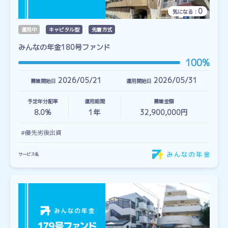
0
気になる：
運用中
キャピタル型
先着方式
みんなの年金180号ファンド
100%
2026/05/21
2026/05/31
募集開始日
運用開始日
予定年分配率
運用期間
募集金額
8.0%
1
年
32,900,000円
#優先劣後出資
サービス名