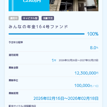
運用中
キャピタル型
先着方式
みんなの年金164号ファンド
100%
予定年分配率
8.0
％
運用期間
1
年
2026年02月26日〜2027年02月25日
募集金額
12,300,000
円
募集単位
100,000
円／1口
募集期間
2026年02月16日〜2026年02月18日
配当サイクル/初回配当日