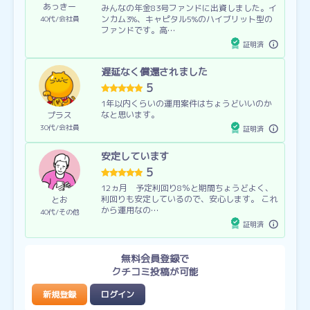
あっきー
みんなの年金83号ファンドに出資しました。イ
ンカム3%、キャピタル5%のハイブリット型の
40代
会社員
ファンドです。高…
証明済
遅延なく償還されました
5
1年以内くらいの運用案件はちょうどいいのか
なと思います。
プラス
30代
会社員
証明済
安定しています
5
12ヵ月 予定利回り8％と期間ちょうどよく、
利回りも安定しているので、安心します。 これ
とお
から運用なの…
40代
その他
証明済
無料会員登録で
クチコミ投稿が可能
新規登録
ログイン