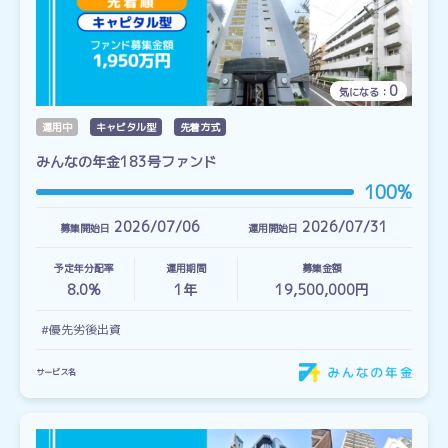
0
気になる：
運用中
キャピタル型
先着方式
みんなの年金183号ファンド
100%
2026/07/06
2026/07/31
募集開始日
運用開始日
予定年分配率
運用期間
募集金額
8.0%
1
年
19,500,000円
#優先劣後出資
サービス名