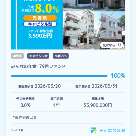
0
気になる：
運用中
キャピタル型
先着方式
みんなの年金179号ファンド
100%
2026/05/20
2026/05/31
募集開始日
運用開始日
予定年分配率
運用期間
募集金額
8.0%
1
年
35,900,000円
#優先劣後出資
サービス名