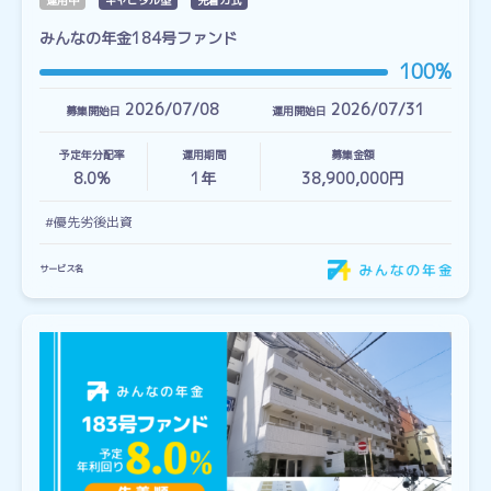
運用中
キャピタル型
先着方式
みんなの年金184号ファンド
100%
2026/07/08
2026/07/31
募集開始日
運用開始日
予定年分配率
運用期間
募集金額
8.0%
1
年
38,900,000円
#優先劣後出資
サービス名