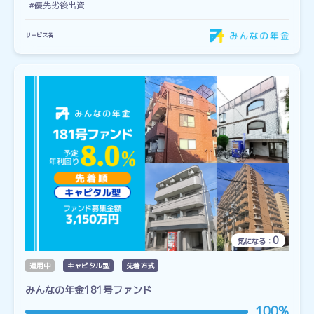
#優先劣後出資
サービス名
0
気になる：
運用中
キャピタル型
先着方式
みんなの年金181号ファンド
100%