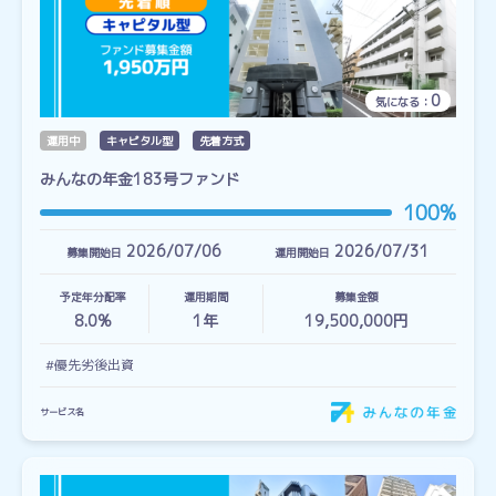
0
気になる：
運用中
キャピタル型
先着方式
みんなの年金183号ファンド
100%
2026/07/06
2026/07/31
募集開始日
運用開始日
予定年分配率
運用期間
募集金額
8.0%
1
年
19,500,000円
#優先劣後出資
サービス名