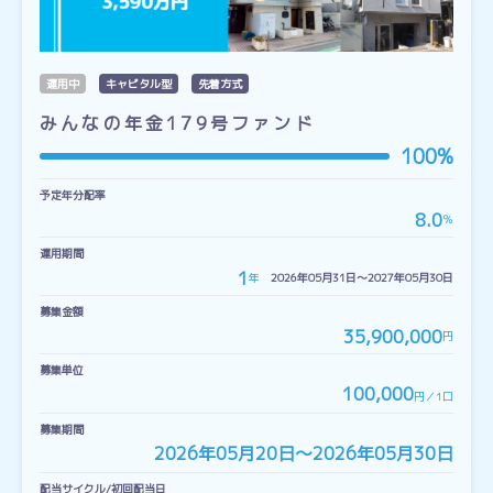
運用中
キャピタル型
先着方式
みんなの年金179号ファンド
100%
予定年分配率
8.0
％
運用期間
1
年
2026年05月31日〜2027年05月30日
募集金額
35,900,000
円
募集単位
100,000
円／1口
募集期間
2026年05月20日〜2026年05月30日
配当サイクル/初回配当日