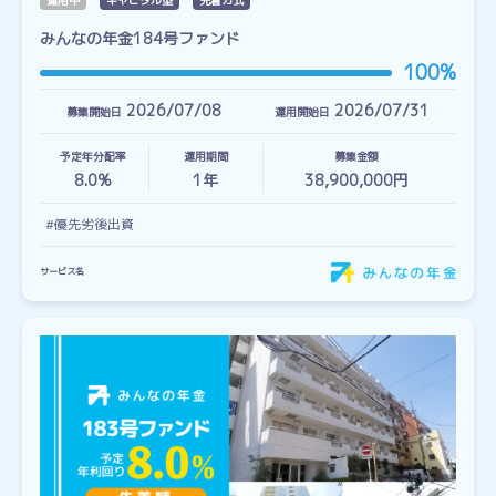
運用中
キャピタル型
先着方式
みんなの年金184号ファンド
100%
2026/07/08
2026/07/31
募集開始日
運用開始日
予定年分配率
運用期間
募集金額
8.0%
1
年
38,900,000円
#優先劣後出資
サービス名