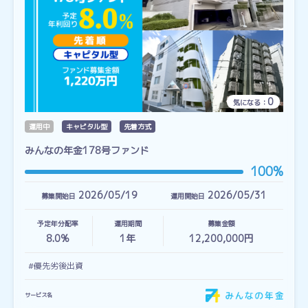
0
気になる：
運用中
キャピタル型
先着方式
みんなの年金178号ファンド
100%
2026/05/19
2026/05/31
募集開始日
運用開始日
予定年分配率
運用期間
募集金額
8.0%
1
年
12,200,000円
#優先劣後出資
サービス名