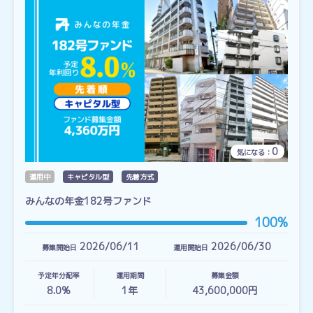
0
気になる：
運用中
キャピタル型
先着方式
みんなの年金182号ファンド
100%
2026/06/11
2026/06/30
募集開始日
運用開始日
予定年分配率
運用期間
募集金額
8.0%
1
年
43,600,000円