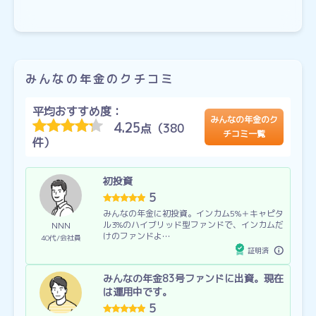
みんなの年金のクチコミ
平均おすすめ度：
みんなの年金のク
4.25
点（380
チコミ一覧
件）
初投資
5
みんなの年金に初投資。インカム5%＋キャピタ
ル3%のハイブリッド型ファンドで、インカムだ
NNN
けのファンドよ…
40代
会社員
証明済
みんなの年金83号ファンドに出資。現在
は運用中です。
5