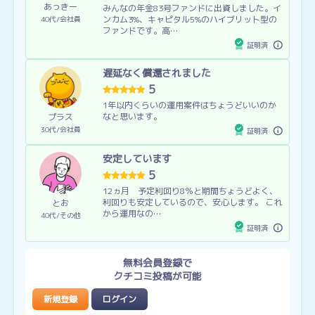
あっきー
みんなの年金83号ファンドに出資しました。イ
ンカム3%、キャピタル5%のハイブリット型の
40代
会社員
ファンドです。高…
証明済
遅延なく償還されました
5
1年以内くらいの運用案件はちょうどいいのか
なと思います。
プラス
30代
会社員
証明済
安定しています
5
12ヵ月 予定利回り8％と期間ちょうどよく、
利回りも安定しているので、安心します。 これ
とお
から運用なの…
40代
その他
証明済
無料会員登録で
クチコミ投稿が可能
新規登録
ログイン