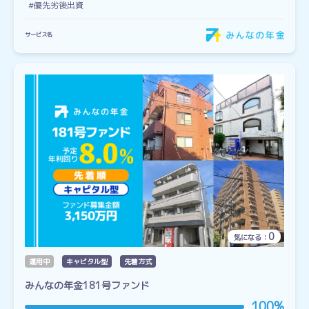
#優先劣後出資
サービス名
0
気になる：
運用中
キャピタル型
先着方式
みんなの年金181号ファンド
100%