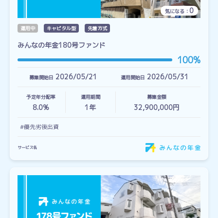
0
気になる：
運用中
キャピタル型
先着方式
みんなの年金180号ファンド
100%
2026/05/21
2026/05/31
募集開始日
運用開始日
予定年分配率
運用期間
募集金額
8.0%
1
年
32,900,000円
#優先劣後出資
サービス名