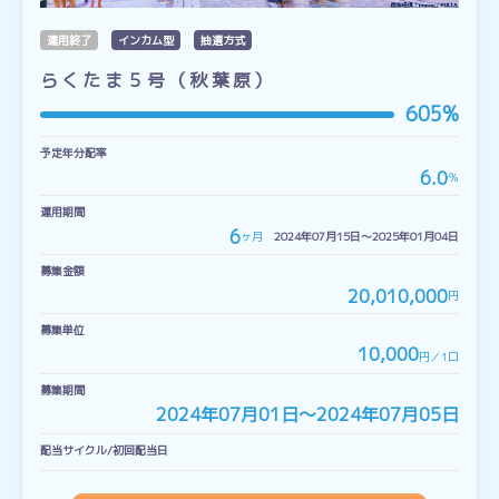
運用終了
インカム型
抽選方式
らくたま５号（秋葉原）
605%
予定年分配率
6.0
％
運用期間
6
ヶ月
2024年07月15日〜2025年01月04日
募集金額
20,010,000
円
募集単位
10,000
円／1口
募集期間
2024年07月01日〜2024年07月05日
配当サイクル/初回配当日