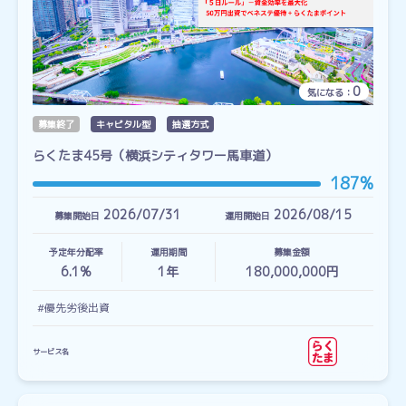
0
気になる：
募集終了
キャピタル型
抽選方式
らくたま45号（横浜シティタワー馬車道）
187%
2026/07/31
2026/08/15
募集開始日
運用開始日
予定年分配率
運用期間
募集金額
6.1%
1
年
180,000,000円
#優先劣後出資
サービス名