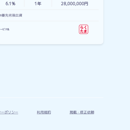
6.1%
1
年
28,000,000円
#優先劣後出資
ービス名
シーポリシー
利用規約
掲載・修正依頼