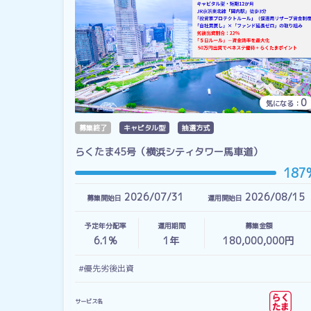
0
気になる：
募集終了
キャピタル型
抽選方式
らくたま45号（横浜シティタワー馬車道）
187
2026/07/31
2026/08/15
募集開始日
運用開始日
予定年分配率
運用期間
募集金額
6.1%
1
年
180,000,000円
#優先劣後出資
サービス名