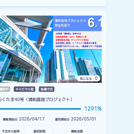
0
気になる：
運用中
キャピタル型
抽選方式
らくたま40号（浦和底地プロジェクト）
1291%
2026/04/17
2026/05/01
募集開始日
運用開始日
予定年分配率
運用期間
募集金額