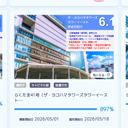
0
気になる：
運用中
キャピタル型
抽選方式
らくたま41号（ザ・ヨコハマタワーズタワーイース
ト…
%
897%
2026/05/01
2026/05/18
募集開始日
運用開始日