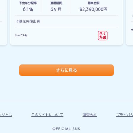
予定年分配率
運用期間
募集金額
6.1%
6
ヶ月
82,390,000円
#優先劣後出資
サ
サービス名
さらに見る
ングとは
このサイトについて
運営会社
プライバ
OFFICIAL SNS