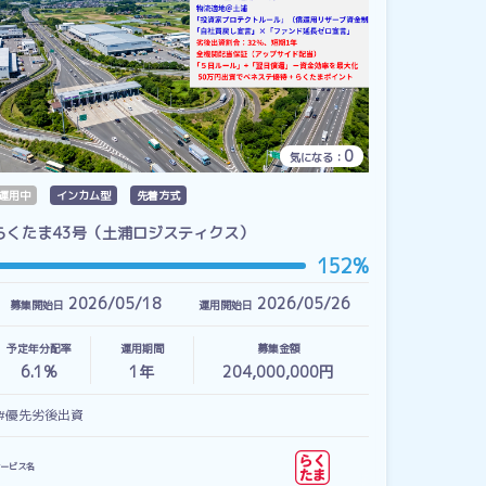
0
気になる：
運用中
インカム型
先着方式
らくたま43号（土浦ロジスティクス）
152%
2026/05/18
2026/05/26
募集開始日
運用開始日
予定年分配率
運用期間
募集金額
6.1%
1
年
204,000,000円
#優先劣後出資
ービス名