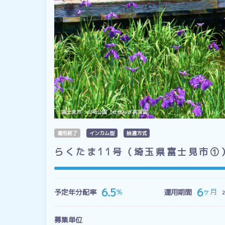
運用終了
インカム型
抽選方式
らくたま11号（埼玉県富士見市①
6
6.5
ヶ月
％
予定年分配率
運用期間
募集単位