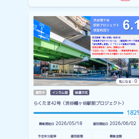
0
気になる：
運用中
インカム型
抽選方式
らくたま42号（渋谷幡ヶ谷駅前プロジェクト）
182
2026/05/18
2026/06/02
募集開始日
運用開始日
予定年分配率
運用期間
募集金額