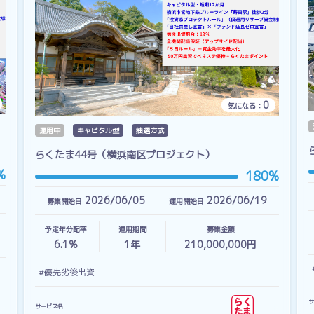
0
気になる：
運用中
キャピタル型
抽選方式
らくたま44号（横浜南区プロジェクト）
%
180%
2026/06/05
2026/06/19
募集開始日
運用開始日
予定年分配率
運用期間
募集金額
6.1%
1
年
210,000,000円
#優先劣後出資
サ
サービス名