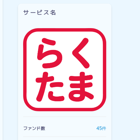
サービス名
ファンド数
45
件