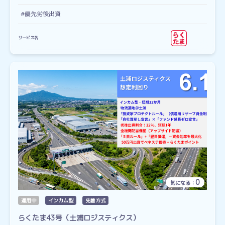
#優先劣後出資
サービス名
0
気になる：
運用中
インカム型
先着方式
らくたま43号（土浦ロジスティクス）