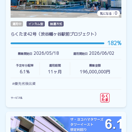
0
気になる：
運用中
インカム型
抽選方式
らくたま42号（渋谷幡ヶ谷駅前プロジェクト）
182%
2026/05/18
2026/06/02
募集開始日
運用開始日
予定年分配率
運用期間
募集金額
6.1%
11
ヶ月
196,000,000円
#優先劣後出資
サービス名