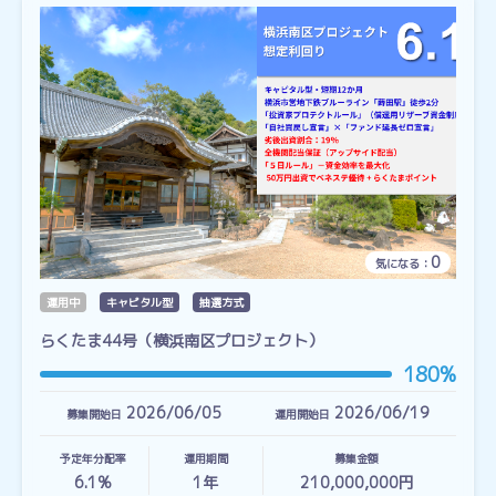
0
気になる：
運用中
キャピタル型
抽選方式
らくたま44号（横浜南区プロジェクト）
180%
2026/06/05
2026/06/19
募集開始日
運用開始日
予定年分配率
運用期間
募集金額
6.1%
1
年
210,000,000円