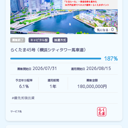
0
気になる：
募集終了
キャピタル型
抽選方式
らくたま45号（横浜シティタワー馬車道）
187%
2026/07/31
2026/08/15
募集開始日
運用開始日
予定年分配率
運用期間
募集金額
6.1%
1
年
180,000,000円
#優先劣後出資
サービス名