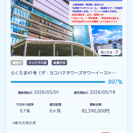
0
気になる：
運用中
キャピタル型
抽選方式
らくたま41号（ザ・ヨコハマタワーズタワーイースト…
897%
2026/05/01
2026/05/18
募集開始日
運用開始日
予定年分配率
運用期間
募集金額
6.1%
6
ヶ月
82,390,000円
#優先劣後出資