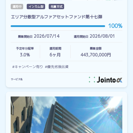
運用中
インカム型
先着方式
エリア分散型アルファアセットファンド第十七弾
100%
2026/07/14
2026/08/01
募集開始日
運用開始日
予定年分配率
運用期間
募集金額
3.0%
6
ヶ月
443,700,000円
#キャンペーン有り
#優先劣後出資
サービス名