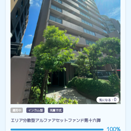
0
気になる：
運用中
インカム型
先着方式
エリア分散型アルファアセットファンド第十六弾
100%