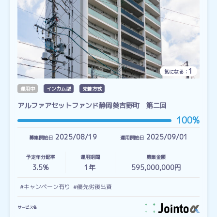
1
気になる：
運用中
インカム型
先着方式
アルファアセットファンド静岡葵吉野町 第二回
100%
2025/08/19
2025/09/01
募集開始日
運用開始日
予定年分配率
運用期間
募集金額
3.5%
1
年
595,000,000円
#キャンペーン有り
#優先劣後出資
サービス名