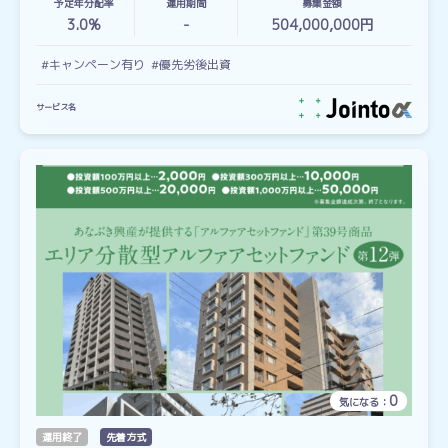
予定年分配率
運用期間
募集金額
3.0%
-
504,000,000円
#キャンペーン有り
#優先劣後出資
サービス名
0
気になる：
運用終了
先着方式