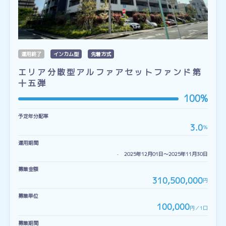
運用終了
インカム型
先着方式
エリア分散型アルファアセットファンド第
十五弾
100%
予定年分配率
3.0
％
運用期間
-
2025年12月01日〜2025年11月30日
募集金額
310,500,000
円
募集単位
100,000
円／1口
募集期間