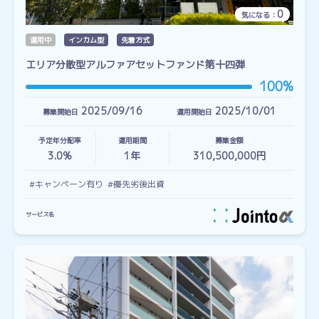
0
気になる：
運用中
インカム型
先着方式
エリア分散型アルファアセットファンド第十四弾
100%
2025/09/16
2025/10/01
募集開始日
運用開始日
予定年分配率
運用期間
募集金額
3.0%
1
年
310,500,000円
#キャンペーン有り
#優先劣後出資
サービス名