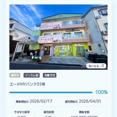
0
気になる：
運用中
インカム型
先着方式
エードMYバンク35号
100%
2026/02/17
2026/04/01
募集開始日
運用開始日
予定年分配率
運用期間
募集金額