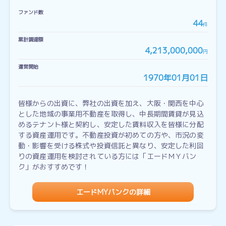
ファンド数
44
件
累計調達額
4,213,000,000
円
運営開始
1970年01月01日
皆様からの出資に、弊社の出資を加え、大阪・関西を中心
とした地域の事業用不動産を取得し、中長期間賃貸が見込
めるテナント様と契約し、安定した賃料収入を皆様に分配
する資産運用です。不動産投資が初めての方や、市況の変
動・影響を受ける株式や投資信託と異なり、安定した利回
りの資産運用を検討されている方には「エードＭＹバン
ク」がおすすめです！
エードMYバンクの詳細