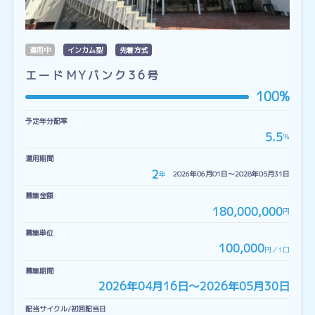
運用中
インカム型
先着方式
エードMYバンク36号
100%
予定年分配率
5.5
％
運用期間
2
年
2026年06月01日〜2028年05月31日
募集金額
180,000,000
円
募集単位
100,000
円／1口
募集期間
2026年04月16日〜2026年05月30日
配当サイクル/初回配当日