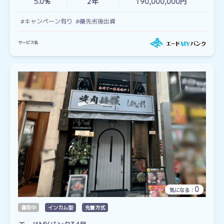
5.0%
2
年
190,000,000円
#キャンペーン有り
#優先劣後出資
サービス名
0
気になる：
運用中
インカム型
先着方式