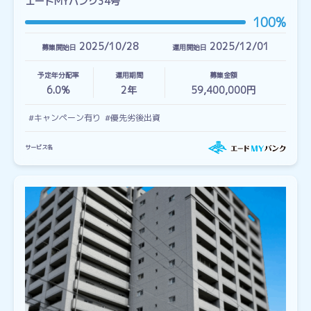
エードMYバンク34号
100%
2025/10/28
2025/12/01
募集開始日
運用開始日
予定年分配率
運用期間
募集金額
6.0%
2
年
59,400,000円
#キャンペーン有り
#優先劣後出資
サービス名