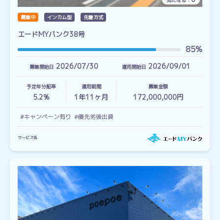
気になる：
募集中
インカム型
先着方式
エードMYバンク38号
85%
2026/07/30
2026/09/01
募集開始日
運用開始日
予定年分配率
運用期間
募集金額
5.2%
1
年
11
ヶ月
172,000,000円
#キャンペーン有り
#優先劣後出資
サービス名