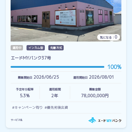
0
気になる：
運用中
インカム型
先着方式
エードMYバンク37号
100%
2026/06/25
2026/08/01
募集開始日
運用開始日
予定年分配率
運用期間
募集金額
5.3%
2
年
78,000,000円
#キャンペーン有り
#優先劣後出資
サービス名