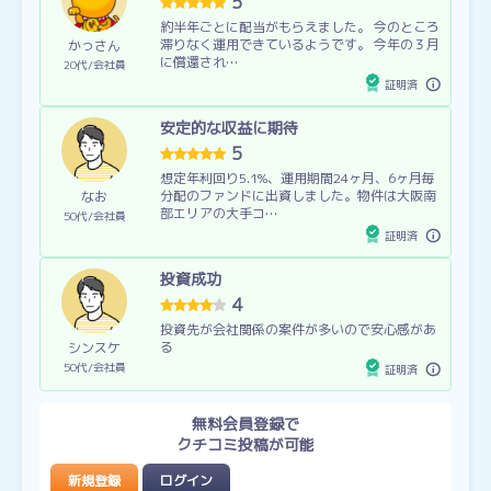
5
約半年ごとに配当がもらえました。 今のところ
滞りなく運用できているようです。 今年の３月
かっさん
に償還され…
20代
会社員
証明済
安定的な収益に期待
5
想定年利回り5.1%、運用期間24ヶ月、6ヶ月毎
分配のファンドに出資しました。物件は大阪南
なお
部エリアの大手コ…
50代
会社員
証明済
投資成功
4
投資先が会社関係の案件が多いので安心感があ
る
シンスケ
50代
会社員
証明済
無料会員登録で
クチコミ投稿が可能
新規登録
ログイン