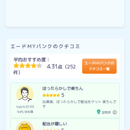
エードMYバンクのクチコミ
平均おすすめ度：
エードMYバンクの
4.31
点（252
クチコミ一覧
件）
ほったらかしで楽ちん
5
出資後、ほったらかしで配当をゲット 楽ちんで
す
taichi3133
50代
会社員
証明済
配当が嬉しい