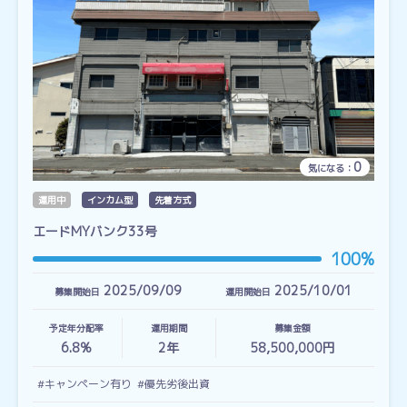
0
気になる：
運用中
インカム型
先着方式
エードMYバンク33号
100%
2025/09/09
2025/10/01
募集開始日
運用開始日
予定年分配率
運用期間
募集金額
6.8%
2
年
58,500,000円
#キャンペーン有り
#優先劣後出資