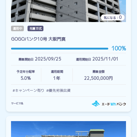
0
気になる：
運用中
先着方式
GOGOバンク10号 大阪門真
100%
2025/09/25
2025/11/01
募集開始日
運用開始日
予定年分配率
運用期間
募集金額
5.0%
1
年
22,500,000円
#キャンペーン有り
#優先劣後出資
サービス名