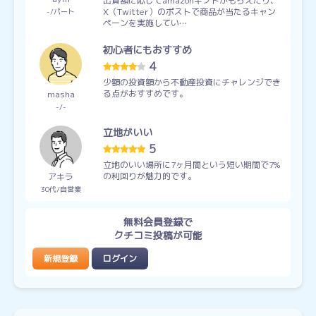
出資額に応じてamazonギフトがもらえたり、
X（Twitter）のポストで商品が当たるキャン
-
パート
ペーンを実施してい…
初心者にもおすすめ
4
少額の投資額から不動産投資にチャレンジでき
る点がおすすめです。
masha
-
-
立地がいい
5
立地のいい場所に7ヶ月間という短い期間で7%
の利回りが魅力的です。
アキラ
30代
自営業
無料会員登録で
クチコミ投稿が可能
新規登録
ログイン