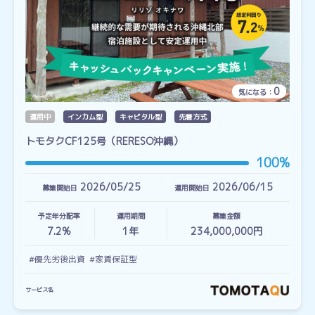
0
気になる：
運用中
インカム型
キャピタル型
先着方式
トモタクCF125号（RERESO沖縄）
100%
2026/05/25
2026/06/15
募集開始日
運用開始日
予定年分配率
運用期間
募集金額
7.2%
1
年
234,000,000円
#優先劣後出資
#家賃保証型
サービス名