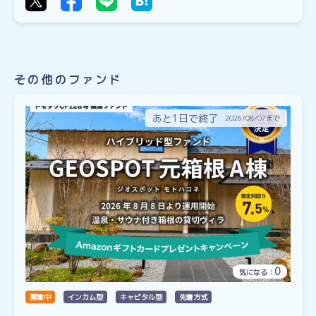
その他のファンド
あと1日で終了
2026/08/07まで
0
気になる：
募集中
インカム型
キャピタル型
先着方式