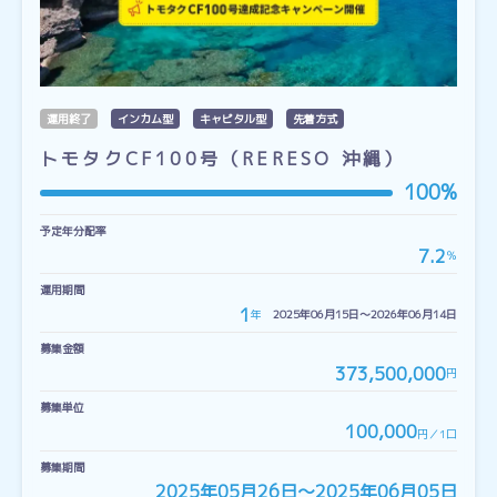
運用終了
インカム型
キャピタル型
先着方式
トモタクCF100号（RERESO 沖縄）
100%
予定年分配率
7.2
％
運用期間
1
年
2025年06月15日〜2026年06月14日
募集金額
373,500,000
円
募集単位
100,000
円／1口
募集期間
2025年05月26日〜2025年06月05日