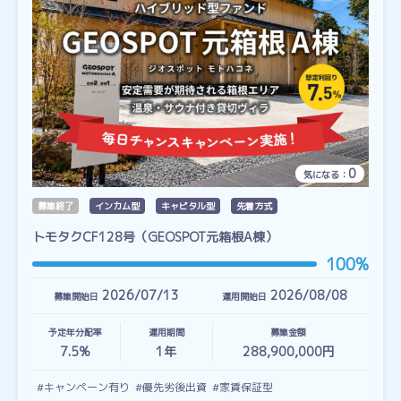
0
気になる：
募集終了
インカム型
キャピタル型
先着方式
トモタクCF128号（GEOSPOT元箱根A棟）
100%
2026/07/13
2026/08/08
募集開始日
運用開始日
予定年分配率
運用期間
募集金額
7.5%
1
年
288,900,000円
#キャンペーン有り
#優先劣後出資
#家賃保証型