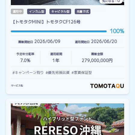
0
気になる：
運用中
インカム型
キャピタル型
先着方式
【トモタクMINI】トモタクCF126号
100%
2026/06/09
2026/06/20
募集開始日
運用開始日
予定年分配率
運用期間
募集金額
7.0%
1
年
279,000,000円
#キャンペーン有り
#優先劣後出資
#家賃保証型
サービス名