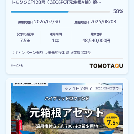
トモタクCF128号（GEOSPOT元箱根A棟）譲…
58%
2026/07/30
2026/08/08
募集開始日
運用開始日
予定年分配率
運用期間
募集金額
7.5%
1
年
48,540,000円
#キャンペーン有り
#優先劣後出資
#家賃保証型
サービス名
あと1日で終了
2026/08/07まで