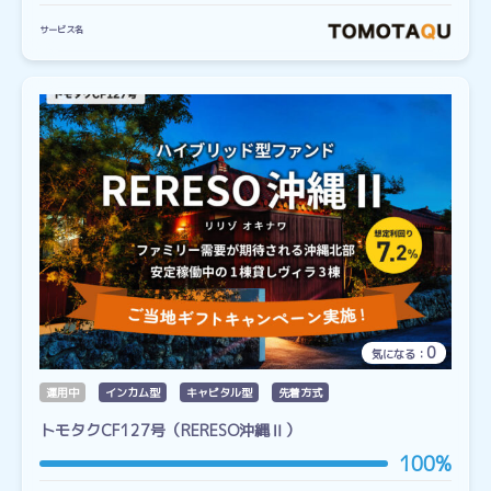
サービス名
0
気になる：
運用中
インカム型
キャピタル型
先着方式
トモタクCF127号（RERESO沖縄Ⅱ）
100%