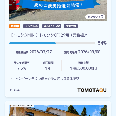
0
気になる：
募集中
インカム型
キャピタル型
先着方式
【トモタクMINI】トモタクCF129号（元箱根ア…
54%
2026/07/27
2026/08/08
募集開始日
運用開始日
予定年分配率
運用期間
募集金額
7.5%
1
年
148,500,000円
#キャンペーン有り
#優先劣後出資
#家賃保証型
サービス名