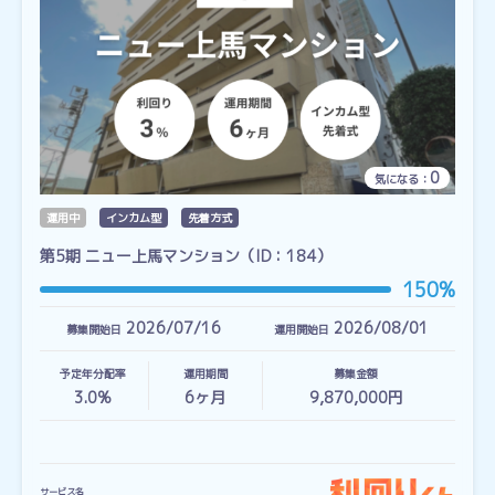
0
気になる：
運用中
インカム型
先着方式
第5期 ニュー上馬マンション（ID：184）
150%
2026/07/16
2026/08/01
募集開始日
運用開始日
予定年分配率
運用期間
募集金額
3.0%
6
ヶ月
9,870,000円
サービス名