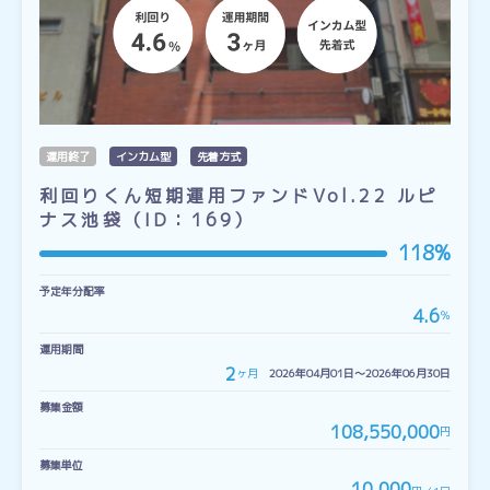
運用終了
インカム型
先着方式
利回りくん短期運用ファンドVol.22 ルピ
ナス池袋（ID：169）
118%
予定年分配率
4.6
％
運用期間
2
ヶ月
2026年04月01日〜2026年06月30日
募集金額
108,550,000
円
募集単位
10,000