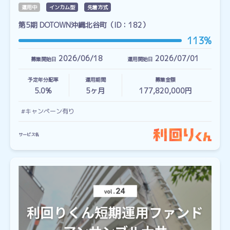
運用中
インカム型
先着方式
第5期 DOTOWN沖縄北谷町（ID：182）
113%
2026/06/18
2026/07/01
募集開始日
運用開始日
予定年分配率
運用期間
募集金額
5.0%
5
ヶ月
177,820,000円
#キャンペーン有り
サービス名