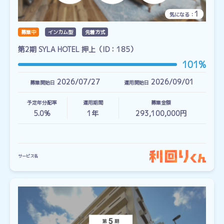
1
気になる：
募集中
インカム型
先着方式
第2期 SYLA HOTEL 押上（ID：185）
101%
2026/07/27
2026/09/01
募集開始日
運用開始日
予定年分配率
運用期間
募集金額
5.0%
1
年
293,100,000円
サービス名