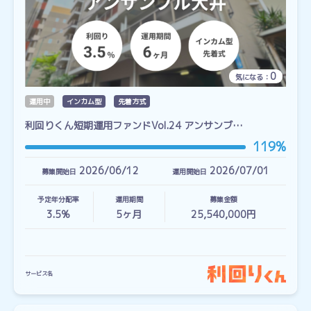
0
気になる：
運用中
インカム型
先着方式
利回りくん短期運用ファンドVol.24 アンサンブ…
119%
2026/06/12
2026/07/01
募集開始日
運用開始日
予定年分配率
運用期間
募集金額
3.5%
5
ヶ月
25,540,000円
サービス名