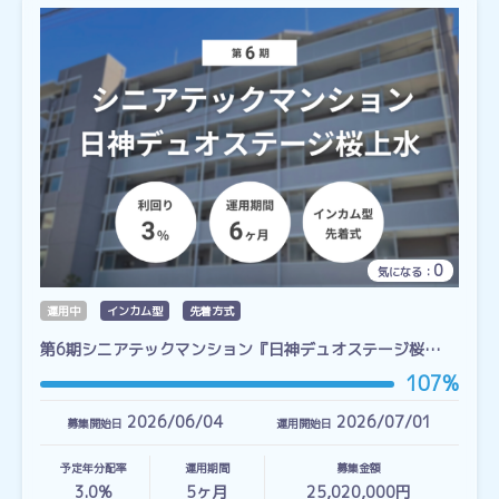
0
気になる：
運用中
インカム型
先着方式
第6期シニアテックマンション『日神デュオステージ桜…
107%
2026/06/04
2026/07/01
募集開始日
運用開始日
予定年分配率
運用期間
募集金額
3.0%
5
ヶ月
25,020,000円