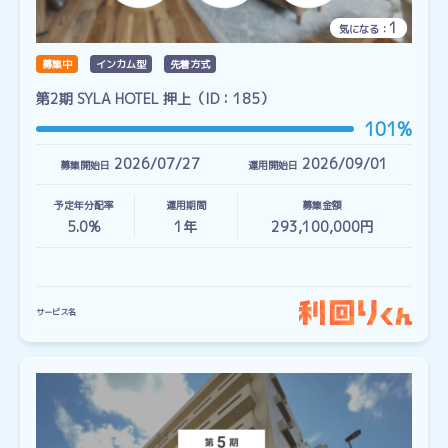
1
気になる：
募集中
インカム型
先着方式
第2期 SYLA HOTEL 押上（ID：185）
101%
2026/07/27
2026/09/01
募集開始日
運用開始日
予定年分配率
運用期間
募集金額
5.0%
1
年
293,100,000円
サービス名