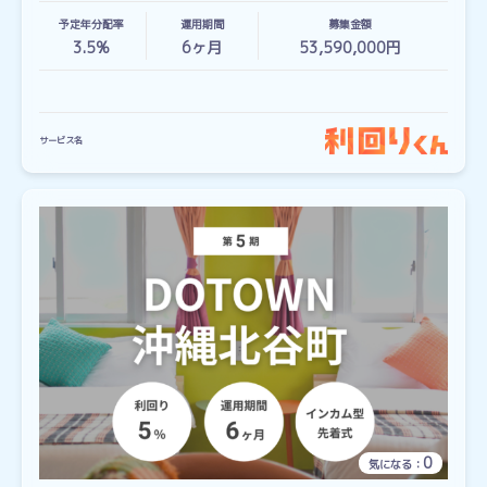
予定年分配率
運用期間
募集金額
3.5%
6
ヶ月
53,590,000円
サービス名
0
気になる：