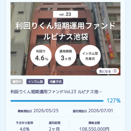
0
気になる：
運用中
インカム型
先着方式
利回りくん短期運用ファンドVol.23 ルピナス池…
127%
2026/05/25
2026/07/01
募集開始日
運用開始日
予定年分配率
運用期間
募集金額
4.6%
2
ヶ月
108,550,000円