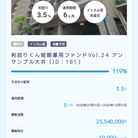
運用中
インカム型
先着方式
利回りくん短期運用ファンドVol.24 アン
サンブル大井（ID：181）
119%
予定年分配率
3.5
％
運用期間
5
ヶ月
2026年07月01日〜2026年12月31日
募集金額
25,540,000
円
募集単位
10,000