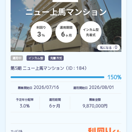
0
気になる：
運用中
インカム型
先着方式
第5期 ニュー上馬マンション（ID：184）
150%
2026/07/16
2026/08/01
募集開始日
運用開始日
予定年分配率
運用期間
募集金額
3.0%
6
ヶ月
9,870,000円
サービス名