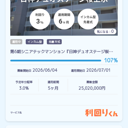
0
気になる：
運用中
インカム型
先着方式
第6期シニアテックマンション『日神デュオステージ桜…
107%
2026/06/04
2026/07/01
募集開始日
運用開始日
予定年分配率
運用期間
募集金額
3.0%
5
ヶ月
25,020,000円
サービス名