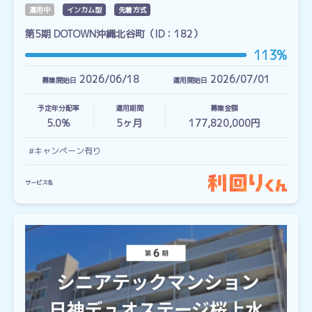
運用中
インカム型
先着方式
第5期 DOTOWN沖縄北谷町（ID：182）
113%
2026/06/18
2026/07/01
募集開始日
運用開始日
予定年分配率
運用期間
募集金額
5.0%
5
ヶ月
177,820,000円
#キャンペーン有り
サービス名