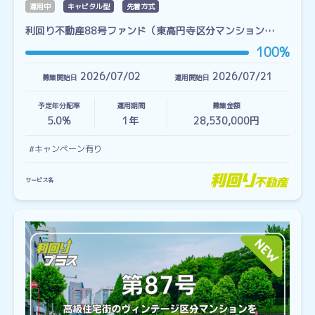
運用中
キャピタル型
先着方式
利回り不動産88号ファンド（東高円寺区分マンション…
100%
2026/07/02
2026/07/21
募集開始日
運用開始日
予定年分配率
運用期間
募集金額
5.0%
1
年
28,530,000円
#キャンペーン有り
サービス名