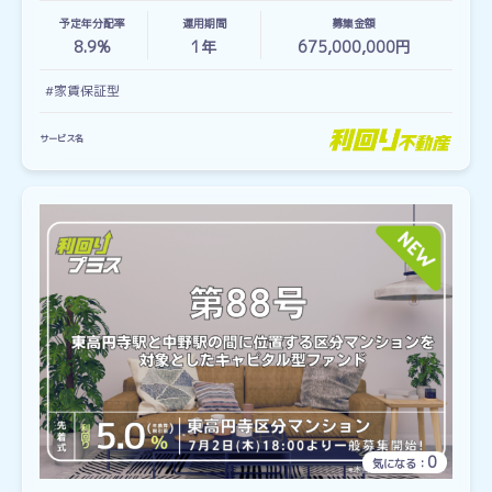
予定年分配率
運用期間
募集金額
8.9%
1
年
675,000,000円
#家賃保証型
サービス名
0
気になる：