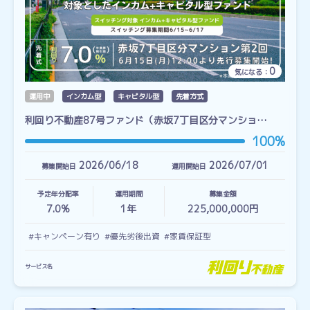
0
気になる：
運用中
インカム型
キャピタル型
先着方式
利回り不動産87号ファンド（赤坂7丁目区分マンショ…
100%
2026/06/18
2026/07/01
募集開始日
運用開始日
予定年分配率
運用期間
募集金額
7.0%
1
年
225,000,000円
#キャンペーン有り
#優先劣後出資
#家賃保証型
サービス名