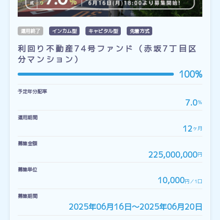
運用終了
インカム型
キャピタル型
先着方式
利回り不動産74号ファンド（赤坂7丁目区
分マンション）
100%
予定年分配率
7.0
％
運用期間
12
ヶ月
募集金額
225,000,000
円
募集単位
10,000
円／1口
募集期間
2025年06月16日〜2025年06月20日