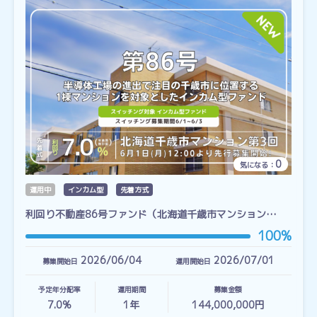
0
気になる：
運用中
インカム型
先着方式
利回り不動産86号ファンド（北海道千歳市マンション…
100%
2026/06/04
2026/07/01
募集開始日
運用開始日
予定年分配率
運用期間
募集金額
7.0%
1
年
144,000,000円