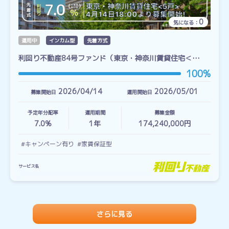
0
気になる：
運用中
インカム型
先着方式
利回り不動産84号ファンド（東京・神奈川賃貸住宅＜…
100%
2026/04/14
2026/05/01
募集開始日
運用開始日
予定年分配率
運用期間
募集金額
7.0%
1
年
174,240,000円
#キャンペーン有り
#家賃保証型
サービス名
さらに見る