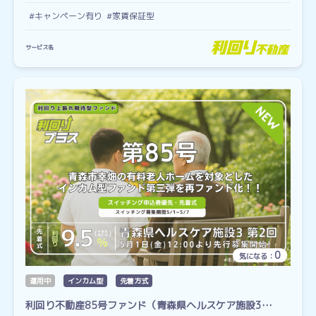
#キャンペーン有り
#家賃保証型
サービス名
0
気になる：
運用中
インカム型
先着方式
利回り不動産85号ファンド（青森県ヘルスケア施設3…