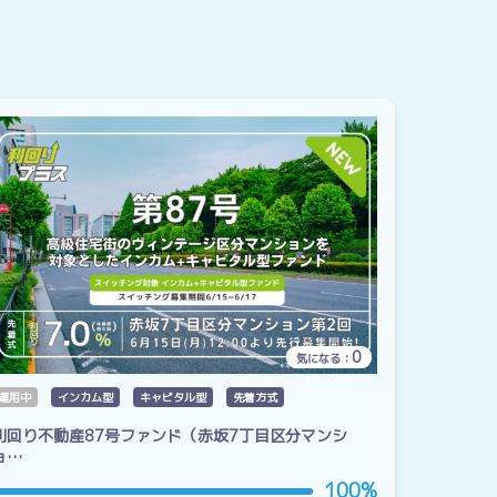
0
気になる：
運用中
インカム型
キャピタル型
先着方式
利回り不動産87号ファンド（赤坂7丁目区分マンシ
ョ…
100%