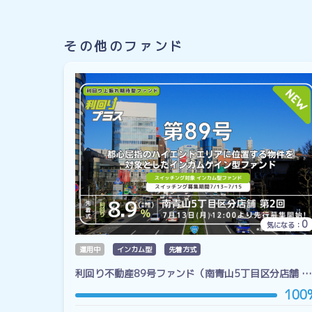
その他のファンド
0
気になる：
運用中
インカム型
先着方式
利回り不動産89号ファンド（南青山5丁目区分店舗 …
100