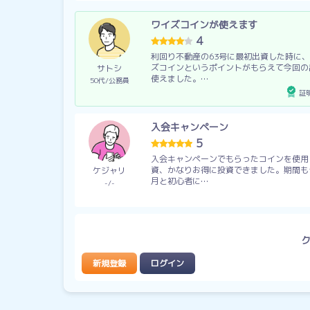
ワイズコインが使えます
4
利回り不動産の63号に最初出資した時に
ズコインというポイントがもらえて今回の
サトシ
使えました。…
50代
公務員
証
入会キャンペーン
5
入会キャンペーンでもらったコインを使用
資、かなりお得に投資できました。期間も
ケジャリ
月と初心者に…
-
-
新規登録
ログイン