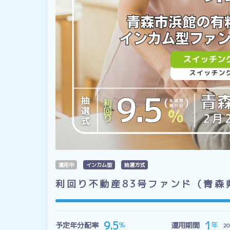
運用中
インカム型
抽選方式
利回り不動産83号ファンド（青森
1
9.5
年
％
予定年分配率
運用期間
2