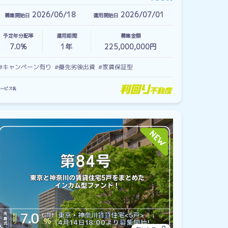
2026/06/18
2026/07/01
募集開始日
運用開始日
予定年分配率
運用期間
募集金額
7.0%
1
年
225,000,000円
#キャンペーン有り
#優先劣後出資
#家賃保証型
ービス名