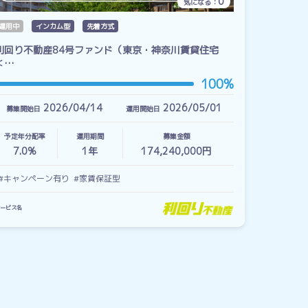
0
気になる：
運用中
インカム型
先着方式
利回り不動産84号ファンド（東京・神奈川賃貸住宅
＜…
100%
2026/04/14
2026/05/01
募集開始日
運用開始日
予定年分配率
運用期間
募集金額
7.0%
1
年
174,240,000円
#キャンペーン有り
#家賃保証型
ービス名