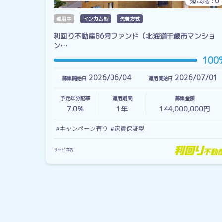
0
気になる：
運用中
インカム型
先着方式
利回り不動産86号ファンド（北海道千歳市マンショ
ン…
100
2026/06/04
2026/07/01
募集開始日
運用開始日
予定年分配率
運用期間
募集金額
7.0%
1
年
144,000,000円
#キャンペーン有り
#家賃保証型
サービス名