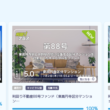
0
気になる：
運用中
キャピタル型
先着方式
利回り不動産88号ファンド（東高円寺区分マンショ
ン…
%
100%