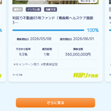
0
気になる：
運用中
インカム型
先着方式
利回り不動産85号ファンド（青森県ヘルスケア施設
3…
%
100%
2026/05/08
2026/06/01
募集開始日
運用開始日
予定年分配率
運用期間
募集金額
9.5%
1
年
360,000,000円
#キャンペーン有り
#家賃保証型
サービス名
サ
さらに見る