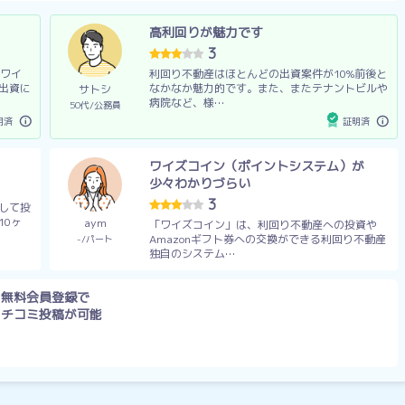
高利回りが魅力です
3
、ワイ
利回り不動産はほとんどの出資案件が10%前後と
出資に
なかなか魅力的です。また、またテナントビルや
サトシ
病院など、様…
50代
公務員
明済
証明済
ワイズコイン（ポイントシステム）が
少々わかりづらい
3
して投
10ヶ
aym
「ワイズコイン」は、利回り不動産への投資や
Amazonギフト券への交換ができる利回り不動産
-
パート
独自のシステム…
無料会員登録で
クチコミ投稿が可能