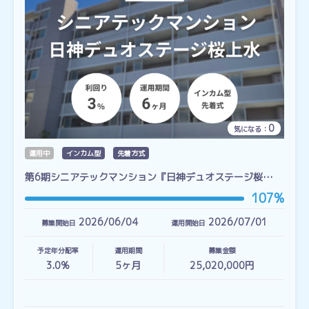
0
気になる：
運用中
インカム型
先着方式
第6期シニアテックマンション『日神デュオステージ桜…
107%
2026/06/04
2026/07/01
募集開始日
運用開始日
予定年分配率
運用期間
募集金額
3.0%
5
ヶ月
25,020,000円