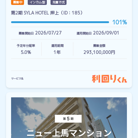
募集中
インカム型
先着方式
第2期 SYLA HOTEL 押上（ID：185）
101%
2026/07/27
2026/09/01
募集開始日
運用開始日
予定年分配率
運用期間
募集金額
5.0%
1
年
293,100,000円
サービス名