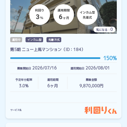
0
気になる：
運用中
インカム型
先着方式
第5期 ニュー上馬マンション（ID：184）
150%
2026/07/16
2026/08/01
募集開始日
運用開始日
予定年分配率
運用期間
募集金額
3.0%
6
ヶ月
9,870,000円
サービス名