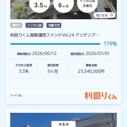
0
気になる：
運用中
インカム型
先着方式
利回りくん短期運用ファンドVol.24 アンサンブ…
119%
2026/06/12
2026/07/01
募集開始日
運用開始日
予定年分配率
運用期間
募集金額
3.5%
5
ヶ月
25,540,000円
サービス名