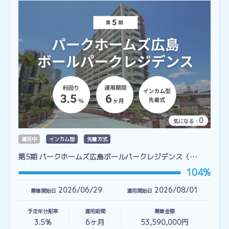
0
気になる：
運用中
インカム型
先着方式
第5期 パークホームズ広島ボールパークレジデンス（…
104%
2026/06/29
2026/08/01
募集開始日
運用開始日
予定年分配率
運用期間
募集金額
3.5%
6
ヶ月
53,590,000円