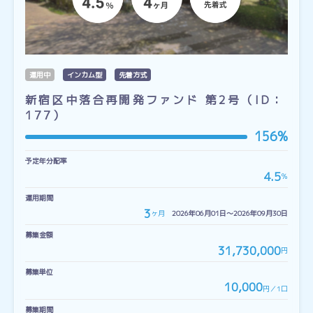
運用中
インカム型
先着方式
新宿区中落合再開発ファンド 第2号（ID：
177）
156%
予定年分配率
4.5
％
運用期間
3
ヶ月
2026年06月01日〜2026年09月30日
募集金額
31,730,000
円
募集単位
10,000
円／1口
募集期間