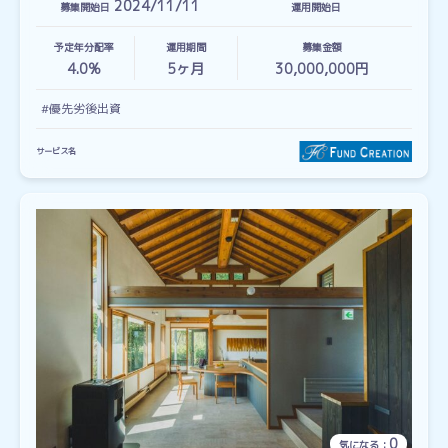
2024/11/11
募集開始日
運用開始日
予定年分配率
運用期間
募集金額
4.0%
5
ヶ月
30,000,000円
#優先劣後出資
サービス名
0
気になる：