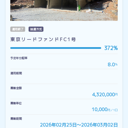
運用終了
抽選方式
東京リードファンドFC1号
372%
予定年分配率
8.0
％
運用期間
募集金額
4,320,000
円
募集単位
10,000
円／1口
募集期間
2026年02月25日〜2026年03月02日