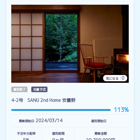
0
気になる：
運用終了
先着方式
4-2号 SANU 2nd Home 安曇野
113%
2024/03/14
募集開始日
運用開始日
予定年分配率
運用期間
募集金額