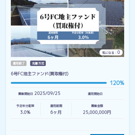
0
気になる：
運用終了
先着方式
6号FC地主ファンド(買取権付)
120%
2025/09/25
募集開始日
運用開始日
予定年分配率
運用期間
募集金額
3.0%
6
ヶ月
25,000,000円