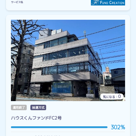
サービス名
0
気になる：
運用終了
抽選方式
ハウスくんファンドFC2号
302%