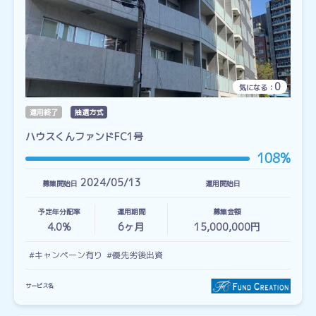
0
気になる：
運用終了
抽選方式
ハウスくんファンドFC1号
108%
2024/05/13
募集開始日
運用開始日
予定年分配率
運用期間
募集金額
4.0%
6
ヶ月
15,000,000円
#キャンペーン有り
#優先劣後出資
サービス名