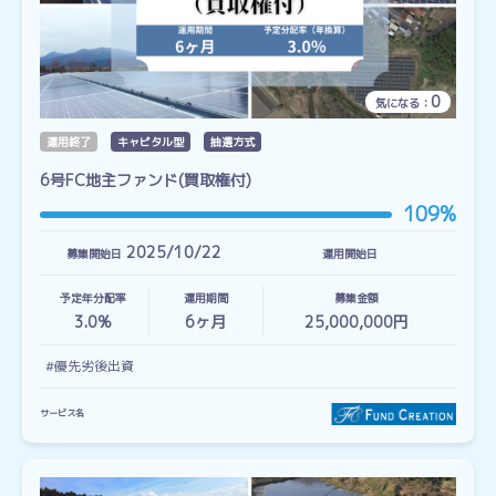
0
気になる：
運用終了
キャピタル型
抽選方式
6号FC地主ファンド(買取権付)
109%
2025/10/22
募集開始日
運用開始日
予定年分配率
運用期間
募集金額
3.0%
6
ヶ月
25,000,000円
#優先劣後出資
サービス名