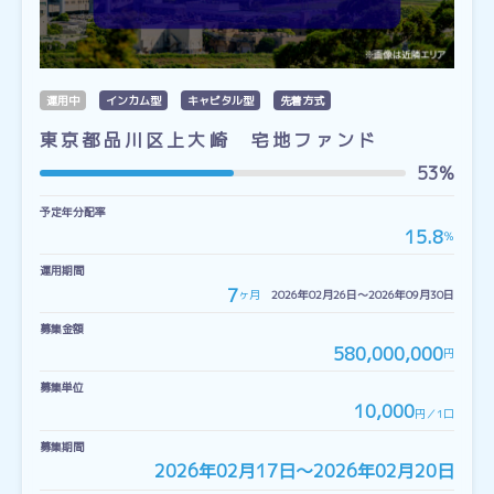
運用中
インカム型
キャピタル型
先着方式
東京都品川区上大崎 宅地ファンド
53%
予定年分配率
15.8
％
運用期間
7
ヶ月
2026年02月26日〜2026年09月30日
募集金額
580,000,000
円
募集単位
10,000
円／1口
募集期間
2026年02月17日〜2026年02月20日