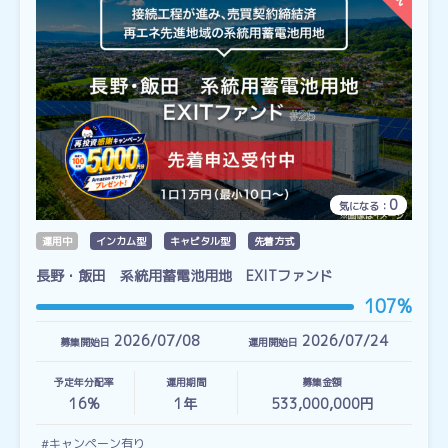
0
気になる：
運用中
インカム型
キャピタル型
先着方式
長野・飯田 系統用蓄電池用地 EXITファンド
107%
2026/07/08
2026/07/24
募集開始日
運用開始日
予定年分配率
運用期間
募集金額
16%
1
年
533,000,000円
#キャンペーン有り