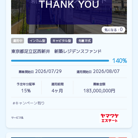
0
気になる：
運用中
インカム型
キャピタル型
先着方式
東京都足立区西新井 新築レジデンスファンド
140%
2026/07/29
2026/08/07
募集開始日
運用開始日
予定年分配率
運用期間
募集金額
15%
4
ヶ月
183,000,000円
#キャンペーン有り
サービス名