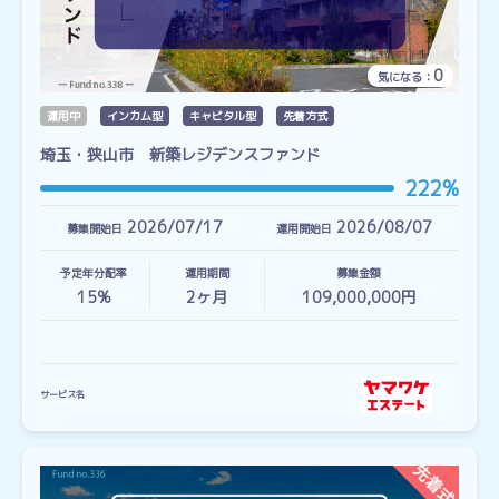
0
気になる：
運用中
インカム型
キャピタル型
先着方式
埼玉・狭山市 新築レジデンスファンド
222%
2026/07/17
2026/08/07
募集開始日
運用開始日
予定年分配率
運用期間
募集金額
15%
2
ヶ月
109,000,000円
サービス名