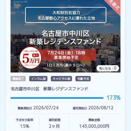
0
気になる：
募集終了
インカム型
キャピタル型
先着方式
名古屋市中川区 新築レジデンスファンド
173%
2026/07/24
2026/08/12
募集開始日
運用開始日
予定年分配率
運用期間
募集金額
15%
2
ヶ月
143,000,000円