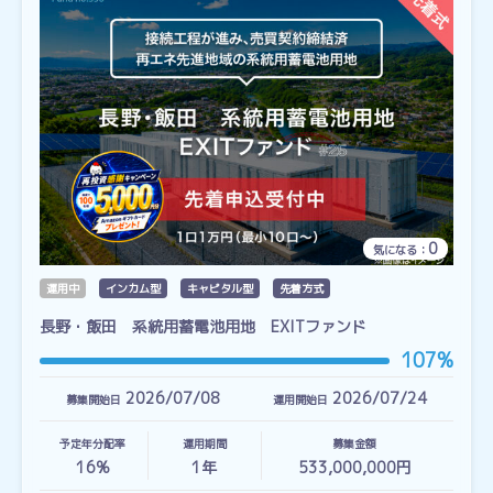
0
気になる：
運用中
インカム型
キャピタル型
先着方式
長野・飯田 系統用蓄電池用地 EXITファンド
107%
2026/07/08
2026/07/24
募集開始日
運用開始日
予定年分配率
運用期間
募集金額
16%
1
年
533,000,000円