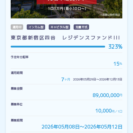
運用中
インカム型
キャピタル型
先着方式
東京都新宿区四谷 レジデンスファンドIII
323%
予定年分配率
15
％
運用期間
7
ヶ月
2026年05月29日〜2026年12月13日
募集金額
89,000,000
円
募集単位
10,000
円／1口
募集期間
2026年05月08日〜2026年05月12日