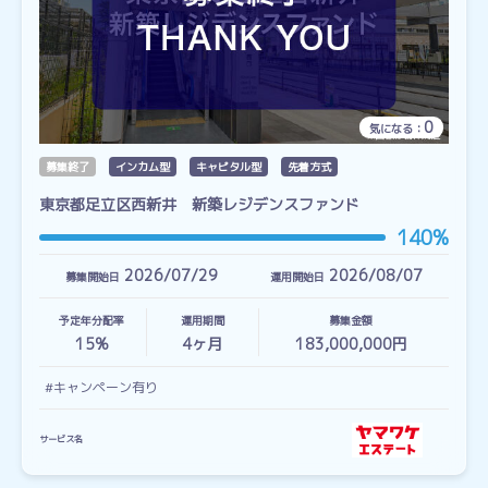
0
気になる：
募集終了
インカム型
キャピタル型
先着方式
東京都足立区西新井 新築レジデンスファンド
140%
2026/07/29
2026/08/07
募集開始日
運用開始日
予定年分配率
運用期間
募集金額
15%
4
ヶ月
183,000,000円
#キャンペーン有り
サービス名