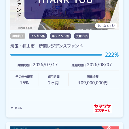
0
気になる：
募集終了
インカム型
キャピタル型
先着方式
埼玉・狭山市 新築レジデンスファンド
222%
2026/07/17
2026/08/07
募集開始日
運用開始日
予定年分配率
運用期間
募集金額
15%
2
ヶ月
109,000,000円
サービス名