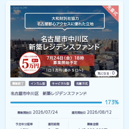
0
気になる：
募集終了
インカム型
キャピタル型
先着方式
名古屋市中川区 新築レジデンスファンド
173%
2026/07/24
2026/08/12
募集開始日
運用開始日
予定年分配率
運用期間
募集金額