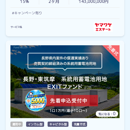
15%
2
ヶ月
143,000,000円
#キャンペーン有り
サービス名
0
気になる：
運用中
インカム型
キャピタル型
先着方式