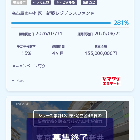
募集終了
インカム型
キャピタル型
先着方式
名古屋市中村区 新築レジデンスファンド
281%
2026/07/31
2026/08/21
募集開始日
運用開始日
予定年分配率
運用期間
募集金額
15%
4
ヶ月
135,000,000円
#キャンペーン有り
サービス名