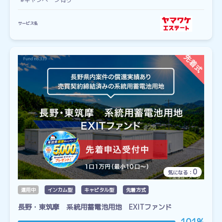
サービス名
0
気になる：
運用中
インカム型
キャピタル型
先着方式
長野・東筑摩 系統用蓄電池用地 EXITファンド