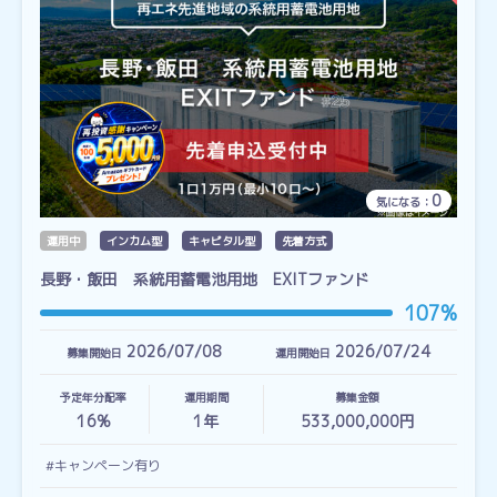
0
気になる：
運用中
インカム型
キャピタル型
先着方式
長野・飯田 系統用蓄電池用地 EXITファンド
107%
2026/07/08
2026/07/24
募集開始日
運用開始日
予定年分配率
運用期間
募集金額
16%
1
年
533,000,000円
#キャンペーン有り