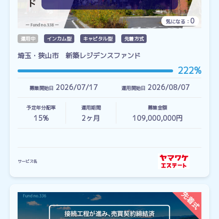
0
気になる：
運用中
インカム型
キャピタル型
先着方式
埼玉・狭山市 新築レジデンスファンド
222%
2026/07/17
2026/08/07
募集開始日
運用開始日
予定年分配率
運用期間
募集金額
15%
2
ヶ月
109,000,000円
サービス名