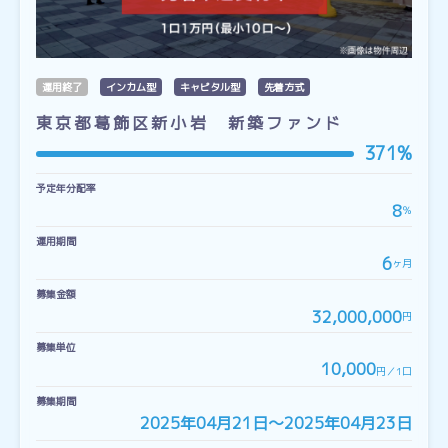
運用終了
インカム型
キャピタル型
先着方式
東京都葛飾区新小岩 新築ファンド
371%
予定年分配率
8
％
運用期間
6
ヶ月
募集金額
32,000,000
円
募集単位
10,000
円／1口
募集期間
2025年04月21日〜2025年04月23日