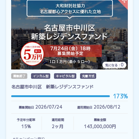
0
気になる：
募集終了
インカム型
キャピタル型
先着方式
名古屋市中川区 新築レジデンスファンド
173%
2026/07/24
2026/08/12
募集開始日
運用開始日
予定年分配率
運用期間
募集金額
15%
2
ヶ月
143,000,000円
#キャンペーン有り