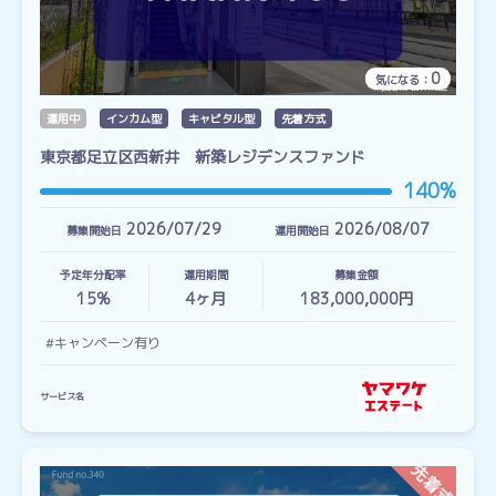
0
気になる：
運用中
インカム型
キャピタル型
先着方式
東京都足立区西新井 新築レジデンスファンド
140%
2026/07/29
2026/08/07
募集開始日
運用開始日
予定年分配率
運用期間
募集金額
15%
4
ヶ月
183,000,000円
#キャンペーン有り
サービス名