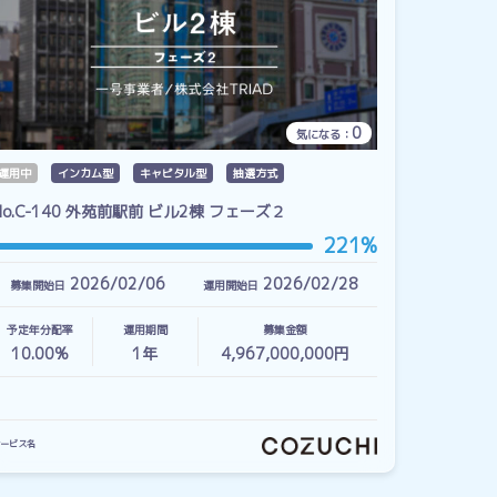
0
気になる：
運用中
インカム型
キャピタル型
抽選方式
No.C-140 外苑前駅前 ビル2棟 フェーズ２
221%
2026/02/06
2026/02/28
募集開始日
運用開始日
予定年分配率
運用期間
募集金額
10.00%
1
年
4,967,000,000円
ービス名