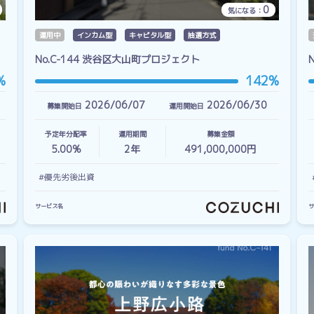
0
気になる：
運用中
インカム型
キャピタル型
抽選方式
No.C-144 渋谷区大山町プロジェクト
%
142%
2026/06/07
2026/06/30
募集開始日
運用開始日
予定年分配率
運用期間
募集金額
5.00%
2
年
491,000,000円
#優先劣後出資
サービス名
サ