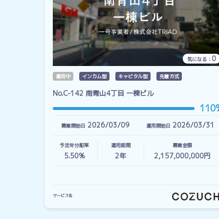
0
気になる：
運用中
インカム型
キャピタル型
先着方式
No.C-142 南青山4丁目 一棟ビル
110
2026/03/09
2026/03/31
募集開始日
運用開始日
予定年分配率
運用期間
募集金額
5.50%
2
年
2,157,000,000円
サービス名