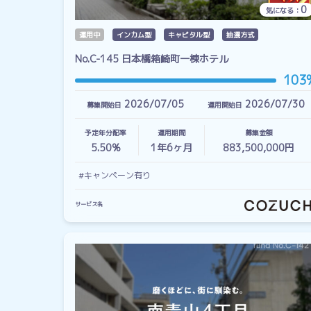
0
気になる：
運用中
インカム型
キャピタル型
抽選方式
No.C-145 日本橋箱崎町一棟ホテル
103
2026/07/05
2026/07/30
募集開始日
運用開始日
予定年分配率
運用期間
募集金額
5.50%
1
年
6
ヶ月
883,500,000円
#キャンペーン有り
サービス名