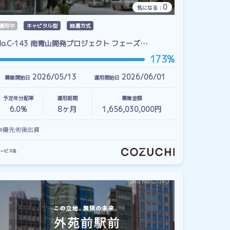
0
気になる：
運用中
キャピタル型
抽選方式
No.C-143 南青山開発プロジェクト フェーズ…
173%
2026/05/13
2026/06/01
募集開始日
運用開始日
予定年分配率
運用期間
募集金額
6.0%
8
ヶ月
1,656,030,000円
#優先劣後出資
ービス名