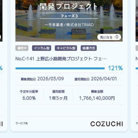
0
気になる：
運用中
インカム型
キャピタル型
抽選方式
No.C-141 上野広小路開発プロジェクト フェ…
%
121%
2026/03/09
2026/04/01
募集開始日
運用開始日
予定年分配率
運用期間
募集金額
6.00%
1
年
5
ヶ月
1,766,140,000円
サービス名
サ