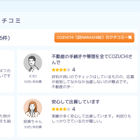
のクチコミ
6件）
COZUCHI（旧WARASHIBE）のクチコミ一覧
不動産の手続きや管理を全てCOZUCHIさ
んで
4
ギフの
いです
KYO
評判が良いのでチェックはしているものの、応募
が殺到してなかなか当選しないのが難点です。
30代
会社員
不動産の手…
安心して出資しています
4
た例が
実績が多く安心して出資しています。 利回りも
そも抽
しっかりでているのが嬉しい。
投資ちゃん
30代
会社員