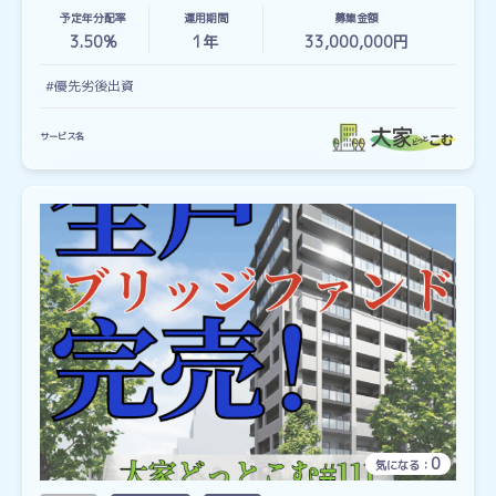
予定年分配率
運用期間
募集金額
3.50%
1
年
33,000,000円
#優先劣後出資
サービス名
0
気になる：