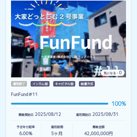
0
気になる：
運用終了
インカム型
キャピタル型
抽選方式
FunFund＃11
100%
2025/08/12
2025/08/31
募集開始日
運用開始日
予定年分配率
運用期間
募集金額
6.00%
5
ヶ月
42,000,000円