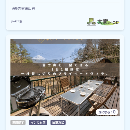
#優先劣後出資
サービス名
0
気になる：
運用終了
インカム型
抽選方式