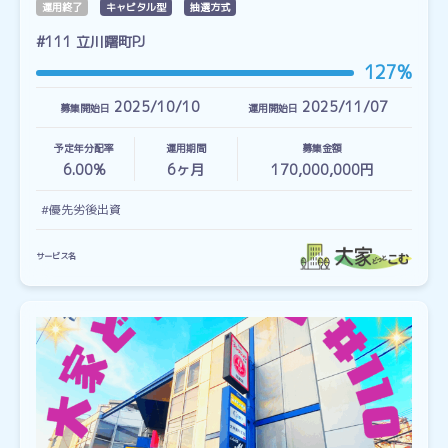
運用終了
キャピタル型
抽選方式
#111 立川曙町PJ
127%
2025/10/10
2025/11/07
募集開始日
運用開始日
予定年分配率
運用期間
募集金額
6.00%
6
ヶ月
170,000,000円
#優先劣後出資
サービス名