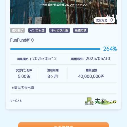
0
気になる：
運用終了
インカム型
キャピタル型
抽選方式
FunFund#10
264%
2025/05/12
2025/05/30
募集開始日
運用開始日
予定年分配率
運用期間
募集金額
5.00%
8
ヶ月
40,000,000円
#優先劣後出資
サービス名