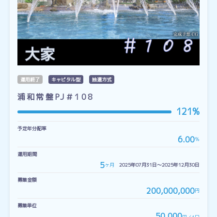
運用終了
キャピタル型
抽選方式
浦和常盤PJ＃108
121%
予定年分配率
6.00
％
運用期間
5
ヶ月
2025年07月31日〜2025年12月30日
募集金額
200,000,000
円
募集単位
50,000