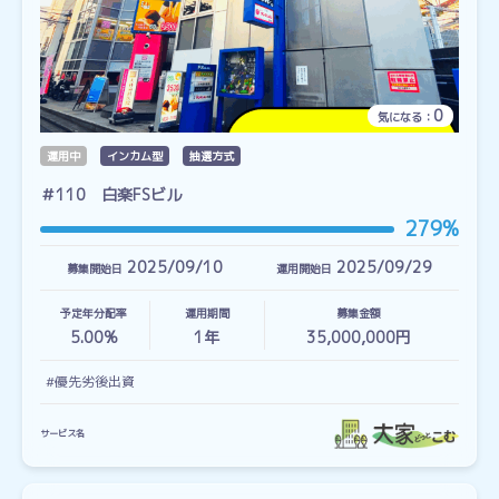
0
気になる：
運用中
インカム型
抽選方式
＃110 白楽FSビル
279%
2025/09/10
2025/09/29
募集開始日
運用開始日
予定年分配率
運用期間
募集金額
5.00%
1
年
35,000,000円
#優先劣後出資
サービス名