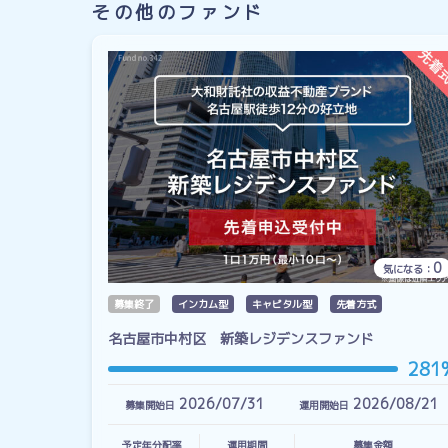
その他のファンド
0
気になる：
募集終了
インカム型
キャピタル型
先着方式
名古屋市中村区 新築レジデンスファンド
281
2026/07/31
2026/08/21
募集開始日
運用開始日
予定年分配率
運用期間
募集金額