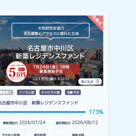
0
気になる：
募集終了
インカム型
キャピタル型
先着方式
名古屋市中川区 新築レジデンスファンド
173%
2026/07/24
2026/08/12
募集開始日
運用開始日
予定年分配率
運用期間
募集金額