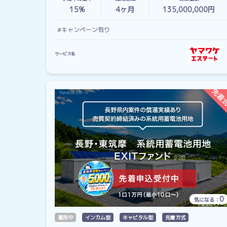
15%
4
ヶ月
135,000,000円
#キャンペーン有り
サービス名
0
気になる：
運用中
インカム型
キャピタル型
先着方式