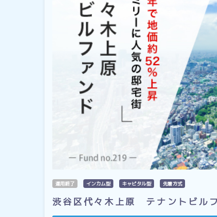
運用終了
インカム型
キャピタル型
先着方式
渋谷区代々木上原 テナントビル