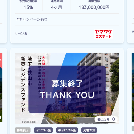
予定年分配率
運用期間
募集金額
15%
4
ヶ月
183,000,000円
#キャンペーン有り
サ
サービス名
0
気になる：
募集終了
インカム型
キャピタル型
先着方式