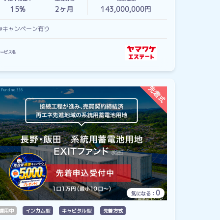
15%
2
ヶ月
143,000,000円
#キャンペーン有り
ービス名
0
気になる：
運用中
インカム型
キャピタル型
先着方式