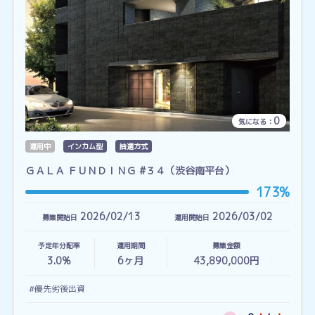
0
気になる：
運用中
インカム型
抽選方式
ＧＡＬＡ ＦＵＮＤＩＮＧ #３４（渋谷南平台）
173%
2026/02/13
2026/03/02
募集開始日
運用開始日
予定年分配率
運用期間
募集金額
3.0%
6
ヶ月
43,890,000円
#優先劣後出資