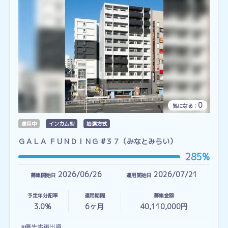
0
気になる：
運用中
インカム型
抽選方式
ＧＡＬＡ ＦＵＮＤＩＮＧ #３７（みなとみらい）
285%
2026/06/26
2026/07/21
募集開始日
運用開始日
予定年分配率
運用期間
募集金額
3.0%
6
ヶ月
40,110,000円
#優先劣後出資