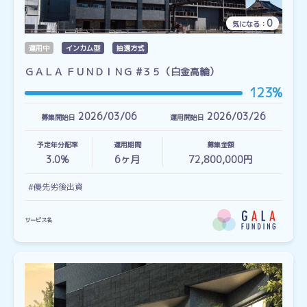
0
気になる：
運用中
インカム型
抽選方式
ＧＡＬＡ ＦＵＮＤＩＮＧ #３５（白金高輪）
123%
2026/03/06
2026/03/26
募集開始日
運用開始日
予定年分配率
運用期間
募集金額
3.0%
6
ヶ月
72,800,000円
#優先劣後出資
サービス名