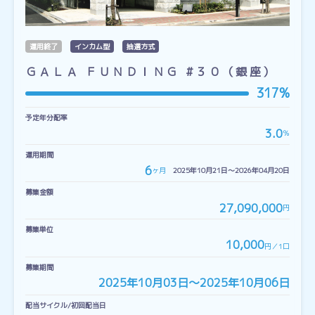
運用終了
インカム型
抽選方式
ＧＡＬＡ ＦＵＮＤＩＮＧ #３０（銀座）
317%
予定年分配率
3.0
％
運用期間
6
ヶ月
2025年10月21日〜2026年04月20日
募集金額
27,090,000
円
募集単位
10,000
円／1口
募集期間
2025年10月03日〜2025年10月06日
配当サイクル/初回配当日