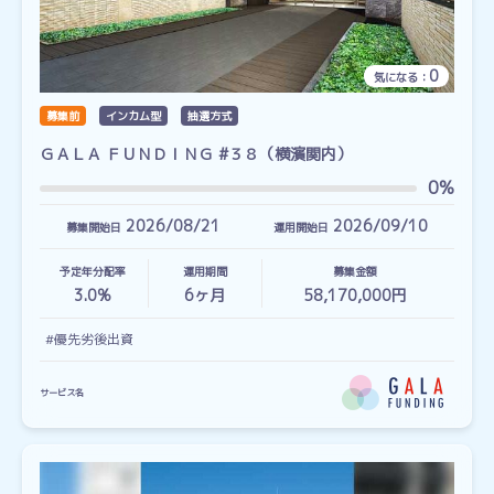
0
気になる：
募集前
インカム型
抽選方式
ＧＡＬＡ ＦＵＮＤＩＮＧ #３８（横濱関内）
0%
2026/08/21
2026/09/10
募集開始日
運用開始日
予定年分配率
運用期間
募集金額
3.0%
6
ヶ月
58,170,000円
#優先劣後出資
サービス名