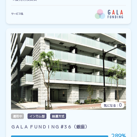
サービス名
0
気になる：
運用中
インカム型
抽選方式
ＧＡＬＡ ＦＵＮＤＩＮＧ #３６（銀座）
289%