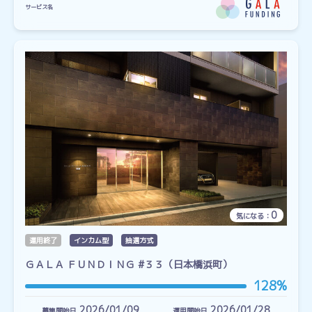
サービス名
0
気になる：
運用終了
インカム型
抽選方式
ＧＡＬＡ ＦＵＮＤＩＮＧ #３３（日本橋浜町）
128%
2026/01/09
2026/01/28
募集開始日
運用開始日