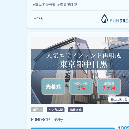
#優先劣後出資
#家賃保証型
サービス名
0
気になる：
運用中
インカム型
先着方式
FUNDROP 39号
100