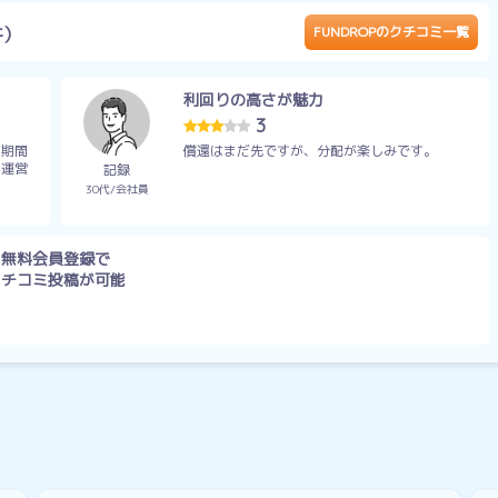
件）
FUNDROPのクチコミ一覧
。
利回りの高さが魅力
3
用期間
償還はまだ先ですが、分配が楽しみです。
 運営
記録
30代
会社員
無料会員登録で
クチコミ投稿が可能