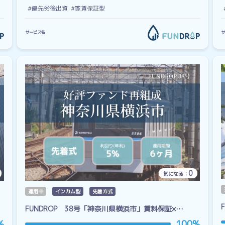
#優先劣後出資
#家賃保証型
サービス名
サ
0
気になる：
運用中
インカム型
先着方式
FUNDROP 38号「神奈川県横浜市」賃料保証×…
%
100%