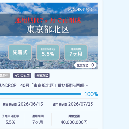
0
気になる：
運用中
インカム型
先着方式
FUNDROP 40号「東京都北区」賃料保証×再組…
100%
2026/06/15
2026/07/23
募集開始日
運用開始日
予定年分配率
運用期間
募集金額
5.5%
7
ヶ月
40,000,000円