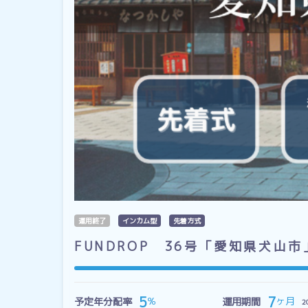
運用終了
インカム型
先着方式
FUNDROP 36号「愛知県犬山
7
5
ヶ月
％
予定年分配率
運用期間
2