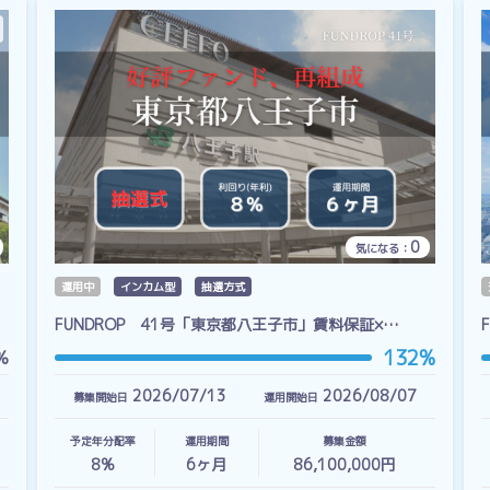
0
気になる：
運用中
インカム型
抽選方式
FUNDROP 41号「東京都八王子市」賃料保証×…
132%
%
2026/07/13
2026/08/07
募集開始日
運用開始日
予定年分配率
運用期間
募集金額
8%
6
ヶ月
86,100,000円