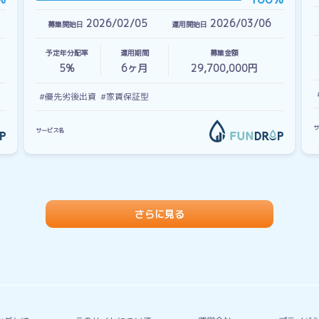
2026/02/05
2026/03/06
募集開始日
運用開始日
予定年分配率
運用期間
募集金額
5%
6
ヶ月
29,700,000円
#優先劣後出資
#家賃保証型
サ
サービス名
さらに見る