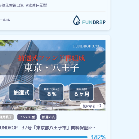
#優先劣後出資
#家賃保証型
ービス名
0
気になる：
運用終了
インカム型
抽選方式
FUNDROP 37号「東京都八王子市」賃料保証×…
182%