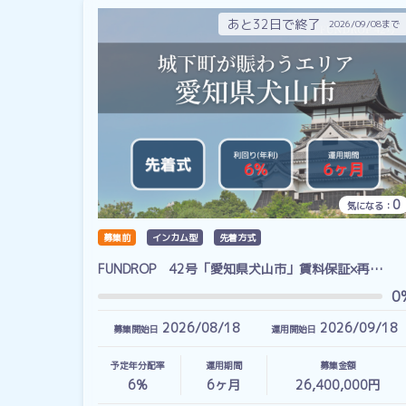
あと32日で終了
2026/09/08まで
0
気になる：
募集前
インカム型
先着方式
FUNDROP 42号「愛知県犬山市」賃料保証×再…
0
2026/08/18
2026/09/18
募集開始日
運用開始日
予定年分配率
運用期間
募集金額
6%
6
ヶ月
26,400,000円