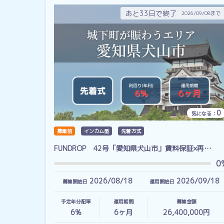
あと33日で終了
2026/09/08まで
0
気になる：
募集前
インカム型
先着方式
FUNDROP 42号「愛知県犬山市」賃料保証×再…
0
2026/08/18
2026/09/18
募集開始日
運用開始日
予定年分配率
運用期間
募集金額
6%
6
ヶ月
26,400,000円