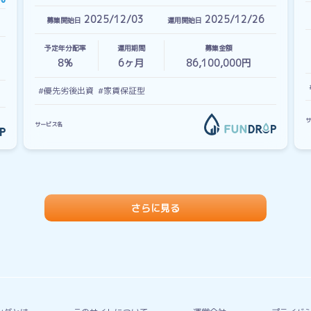
2025/12/03
2025/12/26
募集開始日
運用開始日
予定年分配率
運用期間
募集金額
8%
6
ヶ月
86,100,000円
#優先劣後出資
#家賃保証型
サ
サービス名
さらに見る