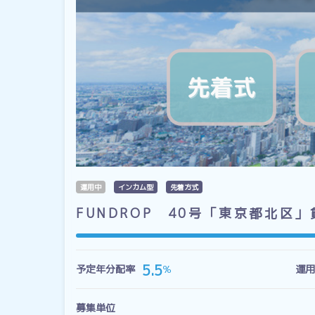
運用中
インカム型
先着方式
FUNDROP 40号「東京都北区
5.5
％
予定年分配率
運用
募集単位