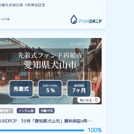
#優先劣後出資
#家賃保証型
ービス名
0
気になる：
運用終了
インカム型
先着方式
FUNDROP 36号「愛知県犬山市」賃料保証×再…
100%