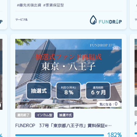
#優先劣後出資
#家賃保証型
サービス名
サ
0
気になる：
運用終了
インカム型
抽選方式
FUNDROP 37号「東京都八王子市」賃料保証×…
182%
%