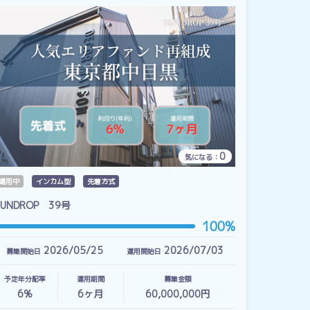
0
気になる：
運用中
インカム型
先着方式
FUNDROP 39号
100%
2026/05/25
2026/07/03
募集開始日
運用開始日
予定年分配率
運用期間
募集金額
6%
6
ヶ月
60,000,000円