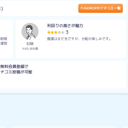
件）
FUNDROPのクチコミ一覧
。
利回りの高さが魅力
3
用期間
償還はまだ先ですが、分配が楽しみです。
 運営
記録
30代
会社員
無料会員登録で
クチコミ投稿が可能