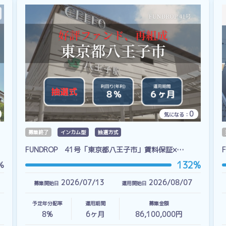
0
気になる：
募集終了
インカム型
抽選方式
FUNDROP 41号「東京都八王子市」賃料保証×…
132%
%
2026/07/13
2026/08/07
募集開始日
運用開始日
予定年分配率
運用期間
募集金額
8%
6
ヶ月
86,100,000円