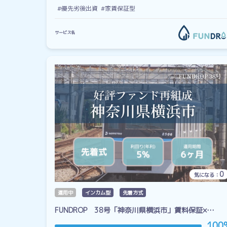
#優先劣後出資
#家賃保証型
サービス名
0
気になる：
運用中
インカム型
先着方式
FUNDROP 38号「神奈川県横浜市」賃料保証×…
100