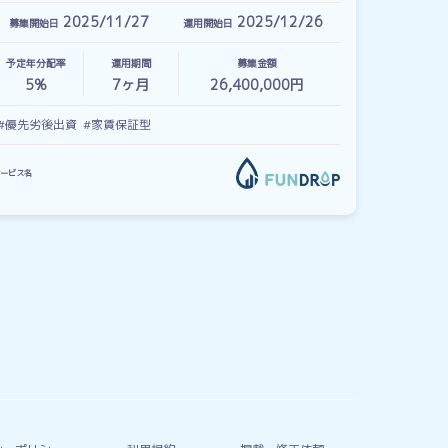
2025/11/27
2025/12/26
募集開始日
運用開始日
予定年分配率
運用期間
募集金額
5%
7
ヶ月
26,400,000円
#優先劣後出資
#家賃保証型
ービス名