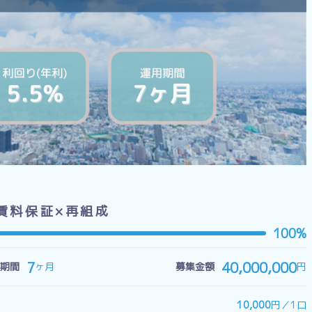
」賃料保証×再組成
100%
7
40,000,000
ヶ月
円
期間
募集金額
10,000
円／1口