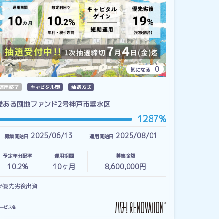
0
気になる：
運用終了
キャピタル型
抽選方式
愛ある団地ファンド2号神戸市垂水区
1287%
2025/06/13
2025/08/01
募集開始日
運用開始日
予定年分配率
運用期間
募集金額
10.2%
10
ヶ月
8,600,000円
#優先劣後出資
ービス名