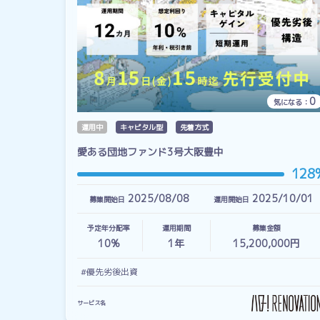
0
気になる：
運用中
キャピタル型
先着方式
愛ある団地ファンド3号大阪豊中
128
2025/08/08
2025/10/01
募集開始日
運用開始日
予定年分配率
運用期間
募集金額
10%
1
年
15,200,000円
#優先劣後出資
サービス名