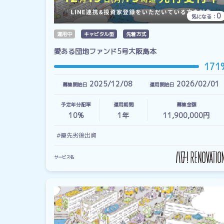
0
気になる：
運用中
キャピタル型
先着方式
愛ある団地ファンド5号大阪島本
171
2025/12/08
2026/02/01
募集開始日
運用開始日
予定年分配率
運用期間
募集金額
10%
1
年
11,900,000円
#優先劣後出資
サービス名