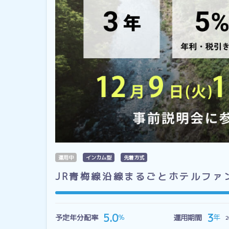
運用中
インカム型
先着方式
JR青梅線沿線まるごとホテルファ
3
5.0
年
％
予定年分配率
運用期間
2