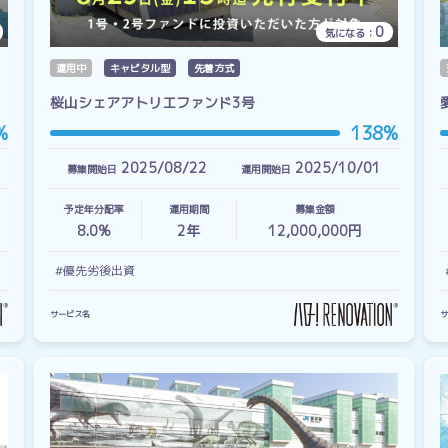
0
気になる：
運用中
キャピタル型
先着方式
桜山シェアアトリエファンド3号
%
138%
2025/08/22
2025/10/01
募集開始日
運用開始日
予定年分配率
運用期間
募集金額
8.0%
2
年
12,000,000円
#優先劣後出資
サービス名
サ