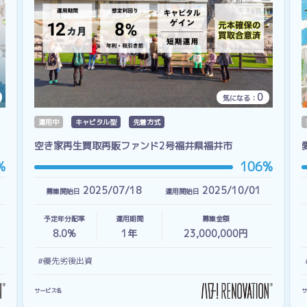
0
気になる：
運用中
キャピタル型
先着方式
空き家再生買取再販ファンド2号福井県福井市
%
106%
2025/07/18
2025/10/01
募集開始日
運用開始日
予定年分配率
運用期間
募集金額
8.0%
1
年
23,000,000円
#優先劣後出資
サービス名
サ