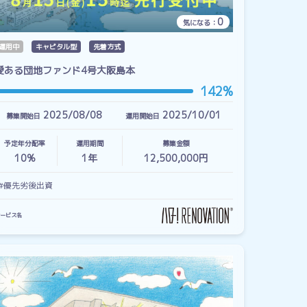
0
気になる：
運用中
キャピタル型
先着方式
愛ある団地ファンド4号大阪島本
142%
2025/08/08
2025/10/01
募集開始日
運用開始日
予定年分配率
運用期間
募集金額
10%
1
年
12,500,000円
#優先劣後出資
ービス名