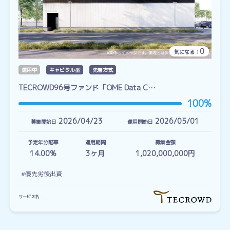
0
気になる：
運用中
キャピタル型
先着方式
TECROWD96号ファンド「OME Data C…
100%
2026/04/23
2026/05/01
募集開始日
運用開始日
予定年分配率
運用期間
募集金額
14.00%
3
ヶ月
1,020,000,000円
#優先劣後出資
サービス名