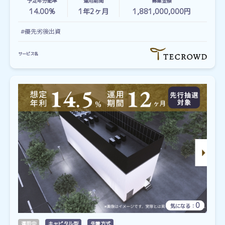
予定年分配率
運用期間
募集金額
14.00%
1
年
2
ヶ月
1,881,000,000円
#優先劣後出資
サービス名
0
気になる：
運用中
キャピタル型
先着方式