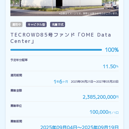
運用中
キャピタル型
先着方式
TECROWD85号ファンド「OME Data
Center」
100%
予定年分配率
11.50
％
運用期間
1
6
年
ヶ月
2025年09月21日〜2027年03月20日
募集金額
2,385,200,000
円
募集単位
100,000
円／1口
募集期間
2025年09月04日〜2025年09月19日