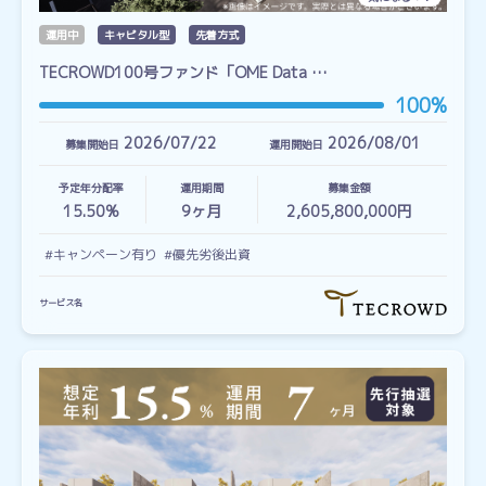
運用中
キャピタル型
先着方式
TECROWD100号ファンド「OME Data …
100%
2026/07/22
2026/08/01
募集開始日
運用開始日
予定年分配率
運用期間
募集金額
15.50%
9
ヶ月
2,605,800,000円
#キャンペーン有り
#優先劣後出資
サービス名