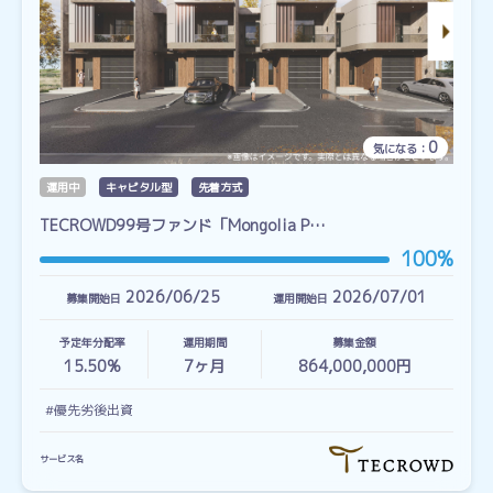
0
気になる：
運用中
キャピタル型
先着方式
TECROWD99号ファンド「Mongolia P…
100%
2026/06/25
2026/07/01
募集開始日
運用開始日
予定年分配率
運用期間
募集金額
15.50%
7
ヶ月
864,000,000円
#優先劣後出資
サービス名