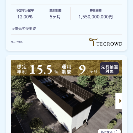
予定年分配率
運用期間
募集金額
12.00%
5
ヶ月
1,550,000,000円
#優先劣後出資
サービス名
1
気になる：