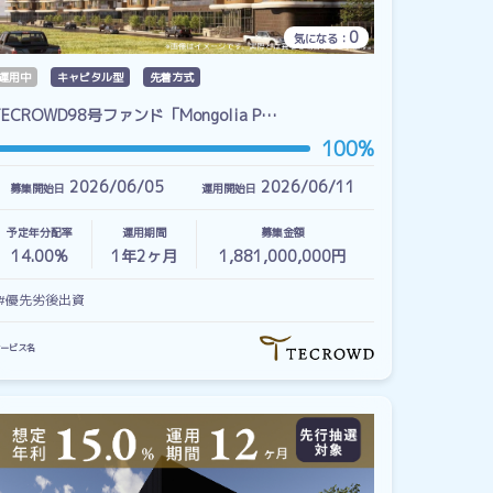
0
気になる：
運用中
キャピタル型
先着方式
TECROWD98号ファンド「Mongolia P…
100%
2026/06/05
2026/06/11
募集開始日
運用開始日
予定年分配率
運用期間
募集金額
14.00%
1
年
2
ヶ月
1,881,000,000円
#優先劣後出資
ービス名