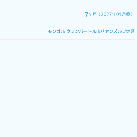
7
ヶ月（2027年01月築）
モンゴル ウランバートル市バヤンズルフ地区