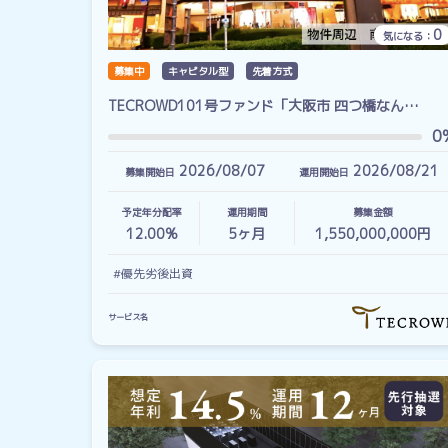
0
気になる：
募集中
キャピタル型
先着方式
TECROWD101号ファンド「大阪市 四つ橋なん…
0
2026/08/07
2026/08/21
募集開始日
運用開始日
予定年分配率
運用期間
募集金額
12.00%
5
ヶ月
1,550,000,000円
#優先劣後出資
サービス名