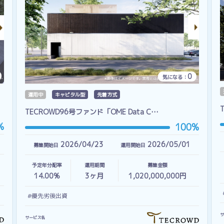
0
気になる：
運用中
キャピタル型
先着方式
TECROWD96号ファンド「OME Data C…
%
100%
2026/04/23
2026/05/01
募集開始日
運用開始日
予定年分配率
運用期間
募集金額
14.00%
3
ヶ月
1,020,000,000円
#優先劣後出資
サ
サービス名