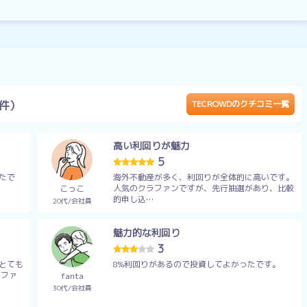
7件）
TECROWDのクチコミ一覧
高い利回りが魅力
5
たで
海外不動産が多く、利回りが全体的に高いです。
人気のクラファンですが、先行抽選があり、比較
こっこ
的申し込…
20代
会社員
魅力的な利回り
3
とても
8%利回りがあるので投資してよかったです。
のファ
fanta
30代
会社員