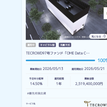
0
気になる：
運用中
キャピタル型
先着方式
TECROWD97号ファンド「OME Data C…
100
2026/05/13
2026/05/21
募集開始日
運用開始日
予定年分配率
運用期間
募集金額
14.50%
1
年
2,519,400,000円
#優先劣後出資
サービス名