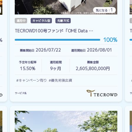
1
気になる：
運用中
キャピタル型
先着方式
TECROWD100号ファンド「OME Data …
100%
%
2026/07/22
2026/08/01
募集開始日
運用開始日
予定年分配率
運用期間
募集金額
15.50%
9
ヶ月
2,605,800,000円
#キャンペーン有り
#優先劣後出資
サービス名
サ