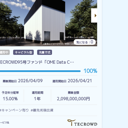
0
気になる：
運用中
キャピタル型
先着方式
TECROWD95号ファンド「OME Data C…
100%
2026/04/09
2026/04/21
募集開始日
運用開始日
予定年分配率
運用期間
募集金額
15.00%
1
年
2,098,000,000円
#キャンペーン有り
#優先劣後出資
ービス名