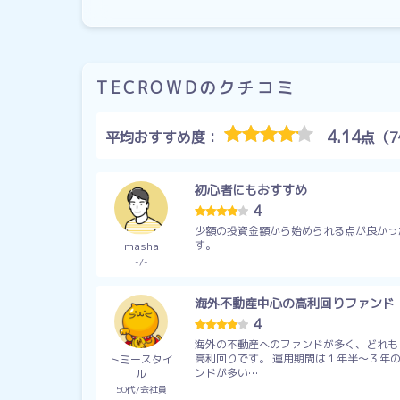
TECROWDのクチコミ
4.14
平均おすすめ度：
点（
初心者にもおすすめ
4
少額の投資金額から始められる点が良かっ
す。
masha
-
-
海外不動産中心の高利回りファンド
4
海外の不動産へのファンドが多く、どれも
高利回りです。 運用期間は１年半～３年
トミースタイ
ンドが多い…
ル
50代
会社員