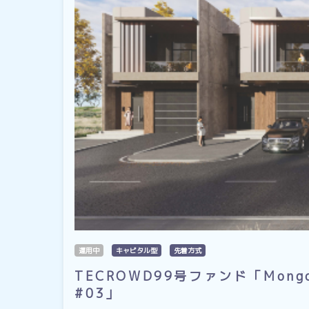
運用中
キャピタル型
先着方式
TECROWD99号ファンド「Mongoli
#03」