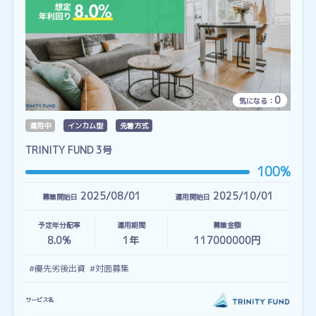
0
気になる：
運用中
インカム型
先着方式
TRINITY FUND 3号
100%
2025/08/01
2025/10/01
募集開始日
運用開始日
予定年分配率
運用期間
募集金額
8.0%
1
年
117000000円
#優先劣後出資
#対面募集
サービス名