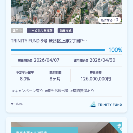
0
気になる：
運用中
キャピタル重視型
先着方式
TRINITY FUND 8号 渋谷区上原2丁目P…
100%
2026/04/07
2026/04/30
募集開始日
運用開始日
予定年分配率
運用期間
募集金額
8.0%
8
ヶ月
126,000,000円
#キャンペーン有り
#優先劣後出資
#早期償還あり
サービス名