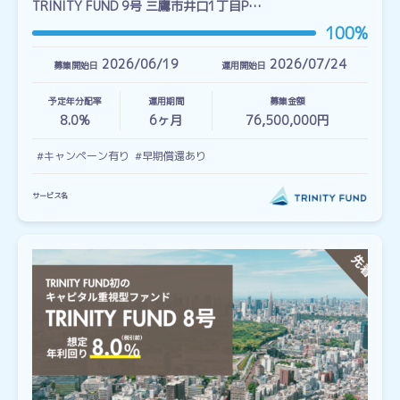
TRINITY FUND 9号 三鷹市井口1丁目P…
100%
2026/06/19
2026/07/24
募集開始日
運用開始日
予定年分配率
運用期間
募集金額
8.0%
6
ヶ月
76,500,000円
#キャンペーン有り
#早期償還あり
サービス名