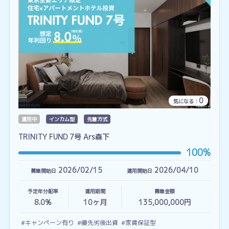
0
気になる：
運用中
インカム型
先着方式
TRINITY FUND 7号 Ars森下
100%
2026/02/15
2026/04/10
募集開始日
運用開始日
予定年分配率
運用期間
募集金額
8.0%
10
ヶ月
135,000,000円
#キャンペーン有り
#優先劣後出資
#家賃保証型