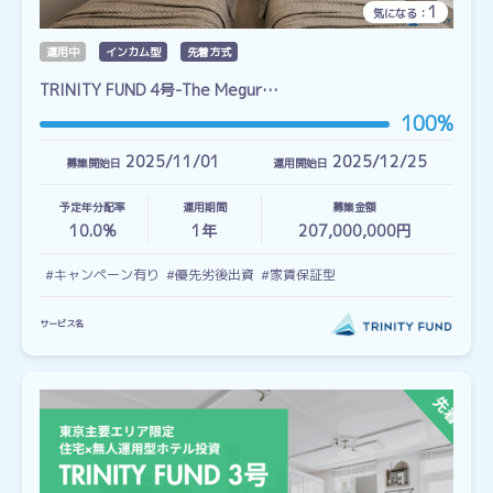
1
気になる：
運用中
インカム型
先着方式
TRINITY FUND 4号-The Megur…
100%
2025/11/01
2025/12/25
募集開始日
運用開始日
予定年分配率
運用期間
募集金額
10.0%
1
年
207,000,000円
#キャンペーン有り
#優先劣後出資
#家賃保証型
サービス名