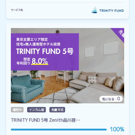
サービス名
0
気になる：
運用中
インカム型
先着方式
TRINITY FUND 5号 Zenith品川荏…
100%