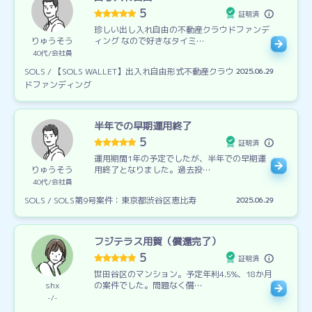
5
証明済
珍しい出し入れ自由の不動産クラウドファンデ
りゅうそう
ィング なので好きなタイミ…
40代
会社員
SOLS / 【SOLS WALLET】出入れ自由形式不動産クラウ
2025.06.29
ドファンディング
半年での早期運用終了
5
証明済
運用期間1年の予定でしたが、半年での早期運
りゅうそう
用終了となりました。過去投…
40代
会社員
SOLS / SOLS第9号案件：東京都渋谷区恵比寿
2025.06.29
フジテラス用賀（償還完了）
5
証明済
世田谷区のマンション。予定年利4.5%、18か月
shx
の案件でした。問題なく償…
-
-