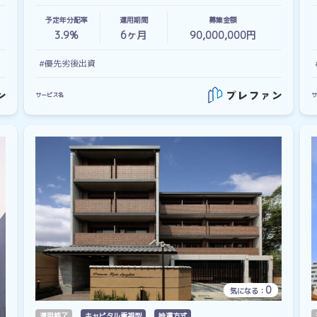
予定年分配率
運用期間
募集金額
3.9%
6
ヶ月
90,000,000円
#優先劣後出資
サービス名
サ
0
気になる：
運用終了
キャピタル重視型
抽選方式