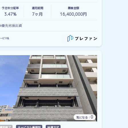
予定年分配率
運用期間
募集金額
3.47%
7
ヶ月
16,400,000円
#優先劣後出資
ービス名
0
気になる：
運用終了
キャピタル重視型
抽選方式