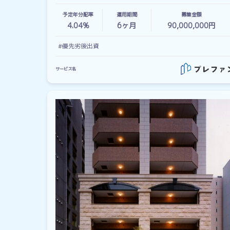
予定年分配率
運用期間
募集金額
4.04%
6
ヶ月
90,000,000円
#優先劣後出資
サービス名