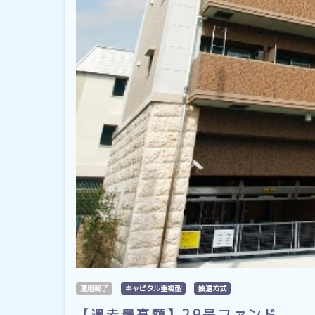
運用終了
キャピタル重視型
抽選方式
【過去最高額】29号ファンド