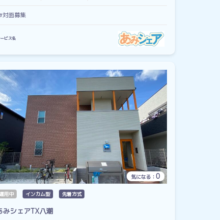
#対面募集
ービス名
0
気になる：
運用中
インカム型
先着方式
あみシェアTX八潮