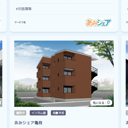
#対面募集
サービス名
サ
0
気になる：
運用中
インカム型
先着方式
あみシェア亀有