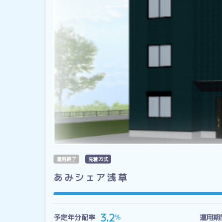
運用終了
先着方式
あみシェア浅草
3.2
％
予定年分配率
運用期