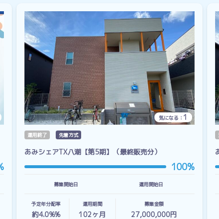
1
気になる：
運用終了
先着方式
あみシェアTX八潮【第5期】（最終販売分）
%
100%
募集開始日
運用開始日
予定年分配率
運用期間
募集金額
約4.0%%
102
ヶ月
27,000,000円