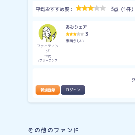
3
平均おすすめ度：
点（1件
あみシェア
3
素晴らしい
ファイティン
グ
50代
フリーランス
新規登録
ログイン
その他のファンド