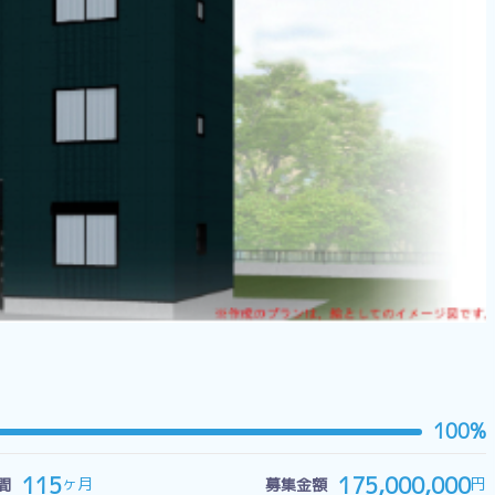
100%
115
175,000,000
ヶ月
円
間
募集金額