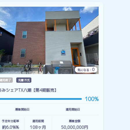
0
気になる：
運用終了
先着方式
あみシェアTX八潮【第4期販売】
100%
募集開始日
運用開始日
予定年分配率
運用期間
募集金額
約6.0%%
108
ヶ月
50,000,000円