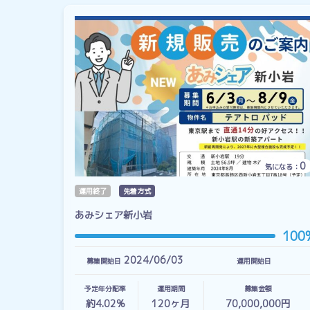
0
気になる：
運用終了
先着方式
あみシェア新小岩
100
2024/06/03
募集開始日
運用開始日
予定年分配率
運用期間
募集金額
約4.02%
120
ヶ月
70,000,000円