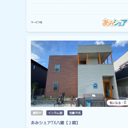
サービス名
0
気になる：
運用中
インカム型
先着方式
あみシェアTX八潮【２期】