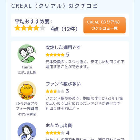
CREAL（クリアル）のクチコミ
平均おすすめ度：
CREAL（クリアル）
4
点（12件）
のクチコミ一覧
安定した運用です
5
元本毀損のリスクも低く、安定した利回りの下
運用することができます。
fanta
30代
会社員
ファンド数が多い
3
ファンド数が多めで、期間も半年から2年と幅
が広いので自分にあったファンドが選べます。
ゆうき@アラ
利回りはそれほど…
フォー投資家
40代
自営業
おためし出資
4
ためしに少額で出資しました。運用終わりまで