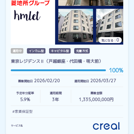
0
気になる：
運用中
インカム型
キャピタル型
先着方式
東京レジデンスⅡ（戸越銀座・代田橋・明大前）
100%
2026/02/20
2026/03/27
募集開始日
運用開始日
予定年分配率
運用期間
募集金額
5.9%
3
年
1,335,000,000円
#家賃保証型
サービス名