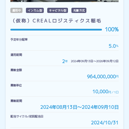
運用中
インカム型
キャピタル型
先着方式
（仮称）CREALロジスティクス稲毛
100%
予定年分配率
5.0
％
運用期間
2
年
2024年09月13日〜2026年09月12日
募集金額
964,000,000
円
募集単位
10,000
円／1口
募集期間
2024年08月13日〜2024年09月10日
配当サイクル/初回配当日
2024/10/31