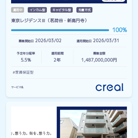
運用中
インカム型
キャピタル型
先着方式
東京レジデンスⅢ（茗荷谷・新高円寺）
100%
2026/03/02
2026/03/31
募集開始日
運用開始日
予定年分配率
運用期間
募集金額
5.5%
2
年
1,487,000,000円
#家賃保証型
サービス名