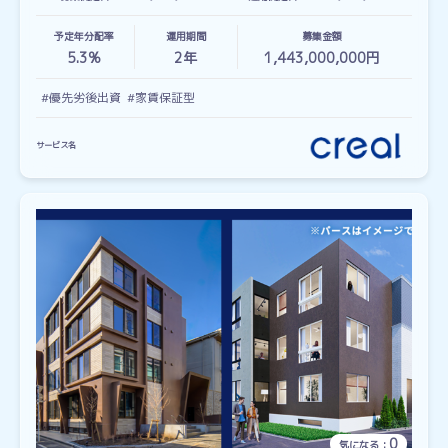
予定年分配率
運用期間
募集金額
5.3%
2
年
1,443,000,000円
#優先劣後出資
#家賃保証型
サービス名
0
気になる：