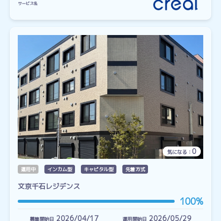
サービス名
0
気になる：
運用中
インカム型
キャピタル型
先着方式
文京千石レジデンス
100%
2026/04/17
2026/05/29
募集開始日
運用開始日