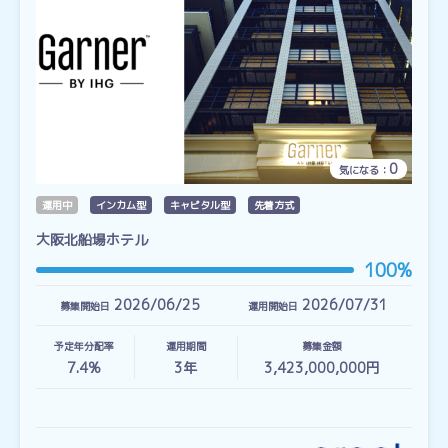
0
気になる：
運用中
インカム型
キャピタル型
先着方式
大阪北船場ホテル
100%
2026/06/25
2026/07/31
募集開始日
運用開始日
予定年分配率
運用期間
募集金額
7.4%
3
年
3,423,000,000円