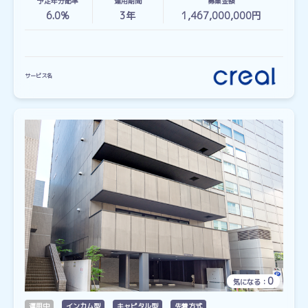
予定年分配率
運用期間
募集金額
6.0%
3
年
1,467,000,000円
サービス名
0
気になる：
運用中
インカム型
キャピタル型
先着方式