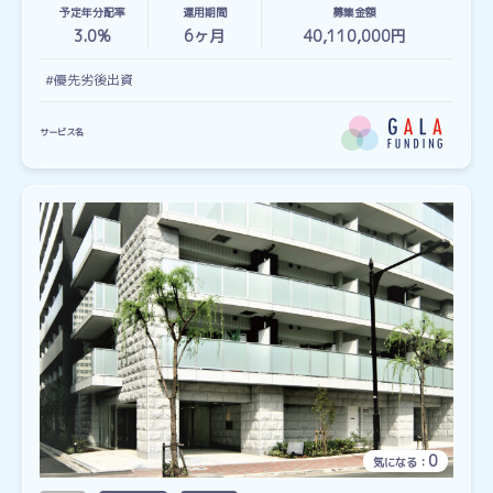
予定年分配率
運用期間
募集金額
3.0%
6
ヶ月
40,110,000円
#優先劣後出資
サービス名
0
気になる：