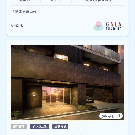
#優先劣後出資
サービス名
0
気になる：
運用終了
インカム型
抽選方式