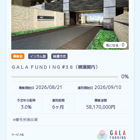
0
気になる：
募集前
インカム型
抽選方式
ＧＡＬＡ ＦＵＮＤＩＮＧ #３８（横濱関内）
0%
2026/08/21
2026/09/10
募集開始日
運用開始日
予定年分配率
運用期間
募集金額
3.0%
6
ヶ月
58,170,000円
#優先劣後出資
サービス名