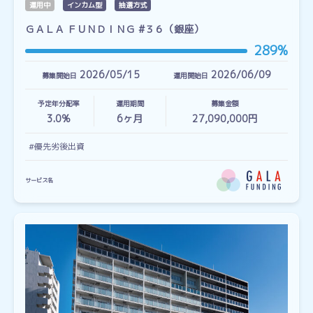
運用中
インカム型
抽選方式
ＧＡＬＡ ＦＵＮＤＩＮＧ #３６（銀座）
289%
2026/05/15
2026/06/09
募集開始日
運用開始日
予定年分配率
運用期間
募集金額
3.0%
6
ヶ月
27,090,000円
#優先劣後出資
サービス名