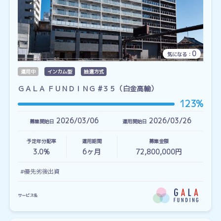
0
気になる：
運用中
インカム型
抽選方式
ＧＡＬＡ ＦＵＮＤＩＮＧ #３５（白金高輪）
123%
2026/03/06
2026/03/26
募集開始日
運用開始日
予定年分配率
運用期間
募集金額
3.0%
6
ヶ月
72,800,000円
#優先劣後出資
サービス名