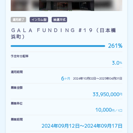
運用終了
インカム型
抽選方式
ＧＡＬＡ ＦＵＮＤＩＮＧ #１９（日本橋
浜町）
261%
予定年分配率
3.0
％
運用期間
6
ヶ月
2024年10月02日〜2025年04月01日
募集金額
33,950,000
円
募集単位
10,000
円／1口
募集期間
2024年09月12日〜2024年09月17日