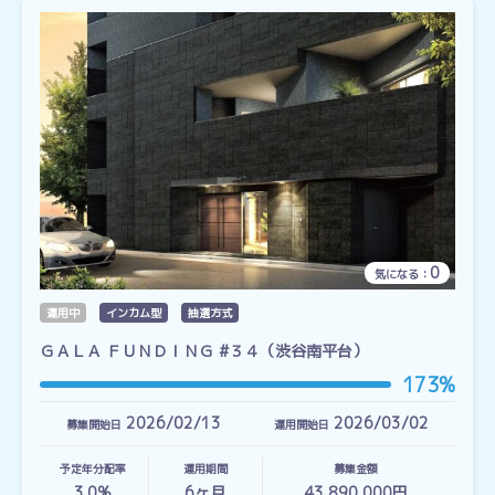
0
気になる：
運用中
インカム型
抽選方式
ＧＡＬＡ ＦＵＮＤＩＮＧ #３４（渋谷南平台）
173%
2026/02/13
2026/03/02
募集開始日
運用開始日
予定年分配率
運用期間
募集金額
3.0%
6
ヶ月
43,890,000円