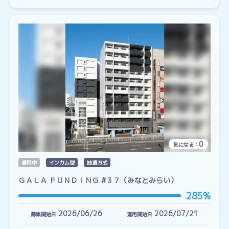
0
気になる：
運用中
インカム型
抽選方式
ＧＡＬＡ ＦＵＮＤＩＮＧ #３７（みなとみらい）
285%
2026/06/26
2026/07/21
募集開始日
運用開始日