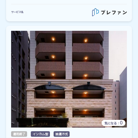
サービス名
0
気になる：
運用終了
インカム型
抽選方式