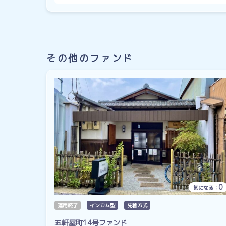
その他のファンド
0
気になる：
運用終了
インカム型
先着方式
五軒屋町14号ファンド