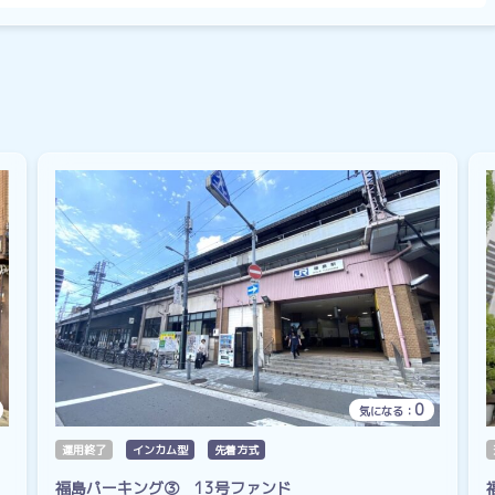
0
気になる：
運用終了
インカム型
先着方式
福島パーキング③ 13号ファンド