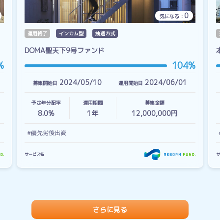
0
気になる：
運用終了
インカム型
抽選方式
DOMA聖天下9号ファンド
%
104%
2024/05/10
2024/06/01
募集開始日
運用開始日
予定年分配率
運用期間
募集金額
8.0%
1
年
12,000,000円
#優先劣後出資
サービス名
サ
さらに見る