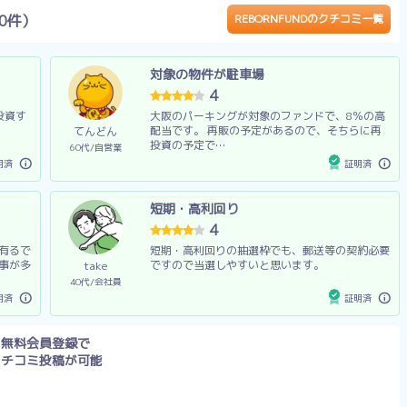
0件）
REBORNFUNDのクチコミ一覧
対象の物件が駐車場
4
投資す
大阪のパーキングが対象のファンドで、8％の高
配当です。 再販の予定があるので、そちらに再
てんどん
投資の予定で…
60代
自営業
明済
証明済
短期・高利回り
4
有るで
短期・高利回りの抽選枠でも、郵送等の契約必要
事が多
ですので当選しやすいと思います。
take
40代
会社員
明済
証明済
無料会員登録で
クチコミ投稿が可能