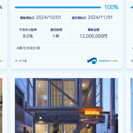
100%
%
2024/10/01
2024/11/01
募集開始日
運用開始日
予定年分配率
運用期間
募集金額
8.0%
1
年
12,000,000円
#優先劣後出資
サービス名
サ