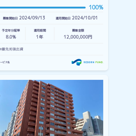
100%
2024/09/13
2024/10/01
募集開始日
運用開始日
予定年分配率
運用期間
募集金額
8.0%
1
年
12,000,000円
#優先劣後出資
ービス名