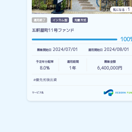
1
気になる：
運用終了
インカム型
先着方式
五軒屋町11号ファンド
100
2024/07/01
2024/08/01
募集開始日
運用開始日
予定年分配率
運用期間
募集金額
8.0%
1
年
6,400,000円
#優先劣後出資
サービス名