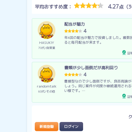
4.27
平均おすすめ度：
点（3
配当が魅力
4
年4回の配当が魅力で投資しました。複数
ると毎月配当が来ます。
HASUKIY
70代
自営業
証
書類が少し面倒だが高利回り
4
書類型なので少し面倒ですが、良否両論が
しょう。同じ案件が何度か継続運用される
randomtalk
い様です。…
60代
その他
証
新規登録
ログイン