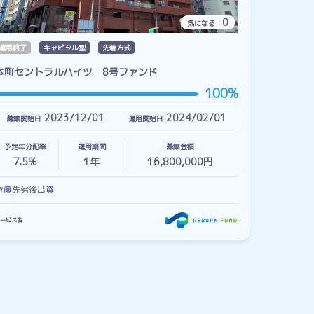
0
気になる：
運用終了
キャピタル型
先着方式
本町セントラルハイツ 8号ファンド
100%
2023/12/01
2024/02/01
募集開始日
運用開始日
予定年分配率
運用期間
募集金額
7.5%
1
年
16,800,000円
#優先劣後出資
ービス名