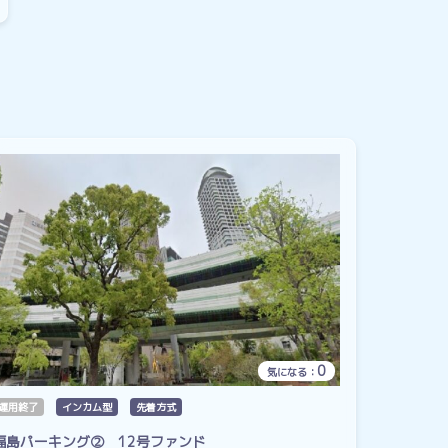
0
気になる：
運用終了
インカム型
先着方式
福島パーキング② 12号ファンド