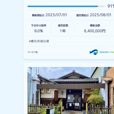
91
2025/07/01
2025/08/01
募集開始日
運用開始日
予定年分配率
運用期間
募集金額
8.0%
1
年
6,400,000円
#優先劣後出資
サービス名