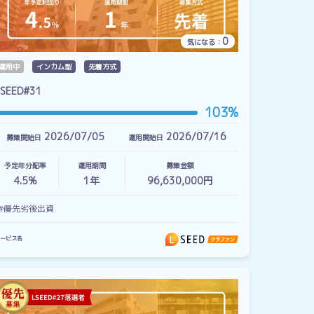
0
気になる：
運用中
インカム型
先着方式
LSEED#31
103%
2026/07/05
2026/07/16
募集開始日
運用開始日
予定年分配率
運用期間
募集金額
4.5%
1
年
96,630,000円
#優先劣後出資
ービス名