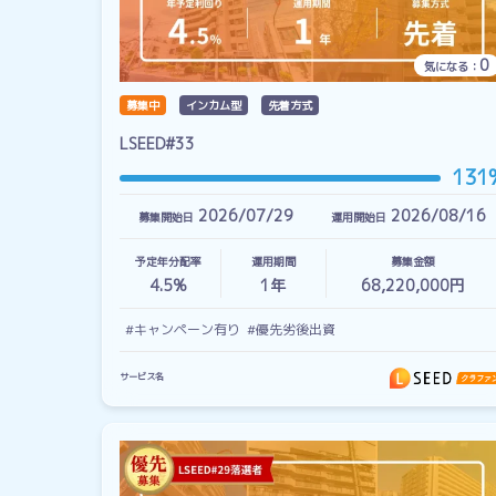
0
気になる：
募集中
インカム型
先着方式
LSEED#33
131
2026/07/29
2026/08/16
募集開始日
運用開始日
予定年分配率
運用期間
募集金額
4.5%
1
年
68,220,000円
#キャンペーン有り
#優先劣後出資
サービス名