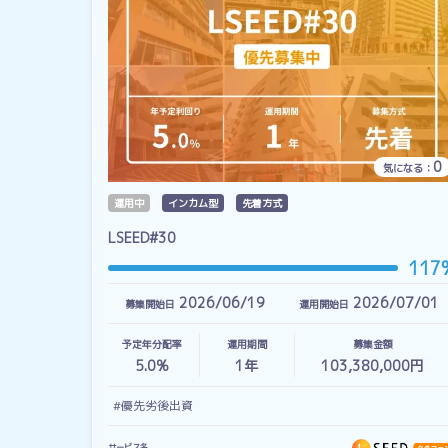
0
気になる：
運用中
インカム型
先着方式
LSEED#30
117
2026/06/19
2026/07/01
募集開始日
運用開始日
予定年分配率
運用期間
募集金額
5.0%
1
年
103,380,000円
#優先劣後出資
サービス名