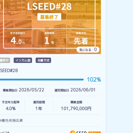
0
気になる：
運用中
インカム型
先着方式
LSEED#28
102%
2026/05/22
2026/06/01
募集開始日
運用開始日
予定年分配率
運用期間
募集金額
4.0%
1
年
101,790,000円
#優先劣後出資
ービス名