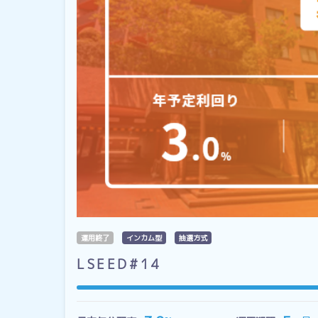
運用終了
インカム型
抽選方式
LSEED#14