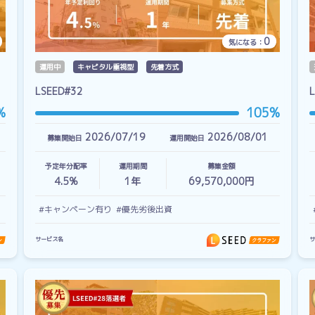
0
気になる：
運用中
キャピタル重視型
先着方式
LSEED#32
%
105%
2026/07/19
2026/08/01
募集開始日
運用開始日
予定年分配率
運用期間
募集金額
4.5%
1
年
69,570,000円
#キャンペーン有り
#優先劣後出資
サービス名
サ