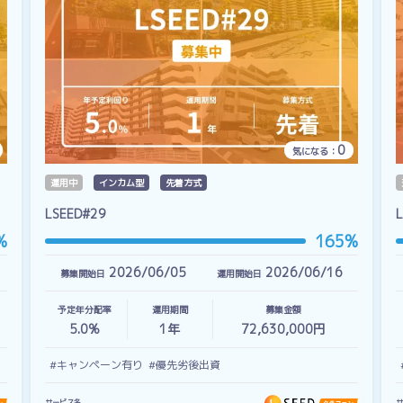
0
気になる：
運用中
インカム型
先着方式
LSEED#29
%
165%
2026/06/05
2026/06/16
募集開始日
運用開始日
予定年分配率
運用期間
募集金額
5.0%
1
年
72,630,000円
#キャンペーン有り
#優先劣後出資
サービス名
サ