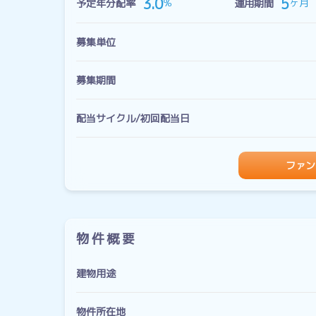
5
3.0
ヶ月
％
予定年分配率
運用期間
募集単位
募集期間
配当サイクル/初回配当日
ファン
物件概要
建物用途
物件所在地