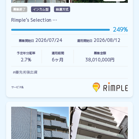
募集終了
インカム型
抽選方式
Rimple’s Selection …
249%
2026/07/24
2026/08/12
募集開始日
運用開始日
予定年分配率
運用期間
募集金額
2.7%
6
ヶ月
38,010,000円
#優先劣後出資
サービス名