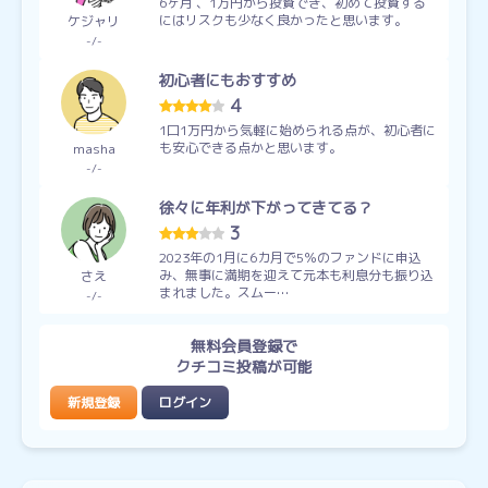
6ヶ月 、1万円から投資でき、初めて投資する
にはリスクも少なく良かったと思います。
ケジャリ
-
-
初心者にもおすすめ
4
1口1万円から気軽に始められる点が、初心者に
も安心できる点かと思います。
masha
-
-
徐々に年利が下がってきてる？
3
2023年の1月に6カ月で5％のファンドに申込
み、無事に満期を迎えて元本も利息分も振り込
さえ
まれました。スムー…
-
-
無料会員登録で
クチコミ投稿が可能
新規登録
ログイン