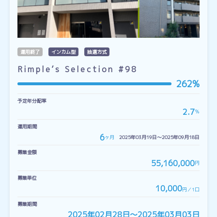
運用終了
インカム型
抽選方式
Rimple’s Selection #98
262%
予定年分配率
2.7
％
運用期間
6
ヶ月
2025年03月19日〜2025年09月18日
募集金額
55,160,000
円
募集単位
10,000
円／1口
募集期間
2025年02月28日〜2025年03月03日