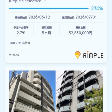
Rimple’s Selection …
230%
2026/06/12
2026/07/01
募集開始日
運用開始日
予定年分配率
運用期間
募集金額
2.7%
5
ヶ月
32,830,000円
#優先劣後出資
サービス名