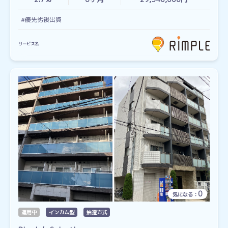
#優先劣後出資
サービス名
0
気になる：
運用中
インカム型
抽選方式