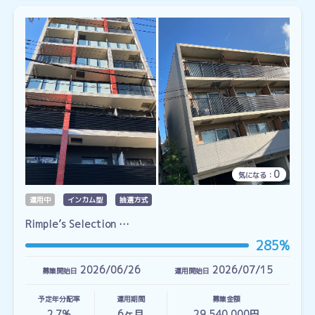
0
気になる：
運用中
インカム型
抽選方式
Rimple’s Selection …
285%
2026/06/26
2026/07/15
募集開始日
運用開始日
予定年分配率
運用期間
募集金額
2.7%
6
ヶ月
29,540,000円