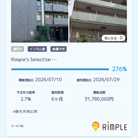
0
気になる：
運用中
インカム型
抽選方式
Rimple’s Selection …
276%
2026/07/10
2026/07/29
募集開始日
運用開始日
予定年分配率
運用期間
募集金額
2.7%
6
ヶ月
31,780,000円
#優先劣後出資
サービス名