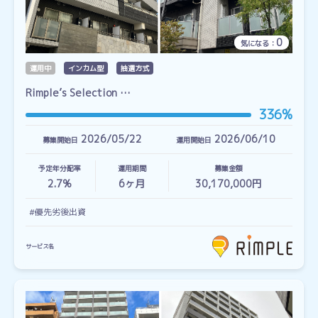
0
気になる：
運用中
インカム型
抽選方式
Rimple’s Selection …
336%
2026/05/22
2026/06/10
募集開始日
運用開始日
予定年分配率
運用期間
募集金額
2.7%
6
ヶ月
30,170,000円
#優先劣後出資
サービス名