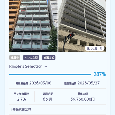
0
気になる：
運用中
インカム型
抽選方式
Rimple’s Selection …
287%
2026/05/08
2026/05/27
募集開始日
運用開始日
予定年分配率
運用期間
募集金額
2.7%
6
ヶ月
39,760,000円
#優先劣後出資