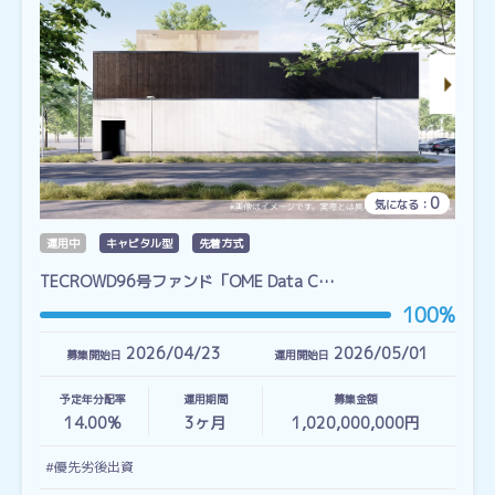
0
気になる：
運用中
キャピタル型
先着方式
TECROWD96号ファンド「OME Data C…
100%
2026/04/23
2026/05/01
募集開始日
運用開始日
予定年分配率
運用期間
募集金額
14.00%
3
ヶ月
1,020,000,000円
#優先劣後出資