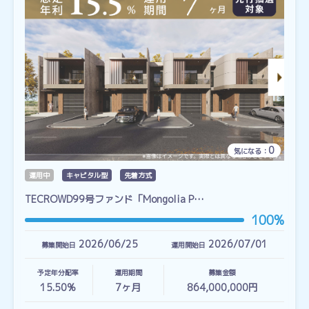
0
気になる：
運用中
キャピタル型
先着方式
TECROWD99号ファンド「Mongolia P…
100%
2026/06/25
2026/07/01
募集開始日
運用開始日
予定年分配率
運用期間
募集金額
15.50%
7
ヶ月
864,000,000円