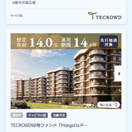
#優先劣後出資
サービス名
0
気になる：
運用中
キャピタル型
先着方式
TECROWD98号ファンド「Mongolia P…