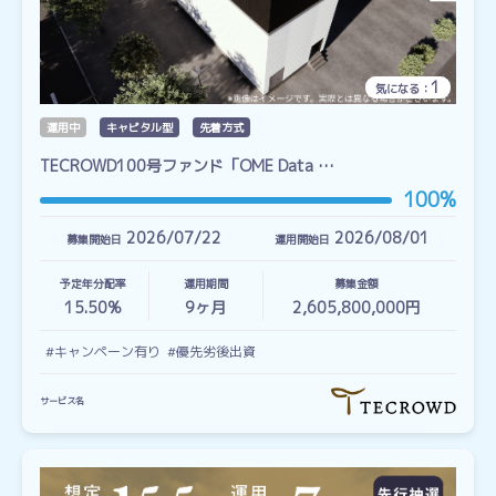
1
気になる：
運用中
キャピタル型
先着方式
TECROWD100号ファンド「OME Data …
100%
2026/07/22
2026/08/01
募集開始日
運用開始日
予定年分配率
運用期間
募集金額
15.50%
9
ヶ月
2,605,800,000円
#キャンペーン有り
#優先劣後出資
サービス名