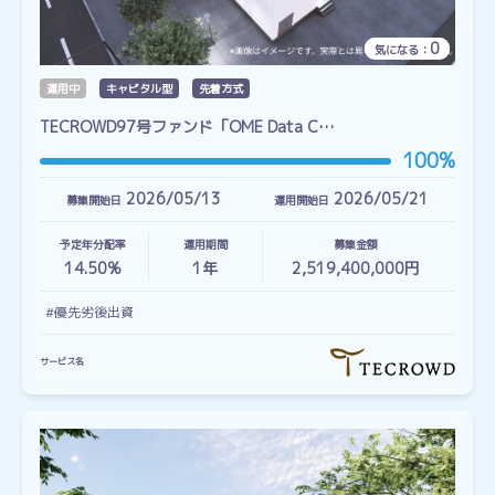
0
気になる：
運用中
キャピタル型
先着方式
TECROWD97号ファンド「OME Data C…
100%
2026/05/13
2026/05/21
募集開始日
運用開始日
予定年分配率
運用期間
募集金額
14.50%
1
年
2,519,400,000円
#優先劣後出資
サービス名