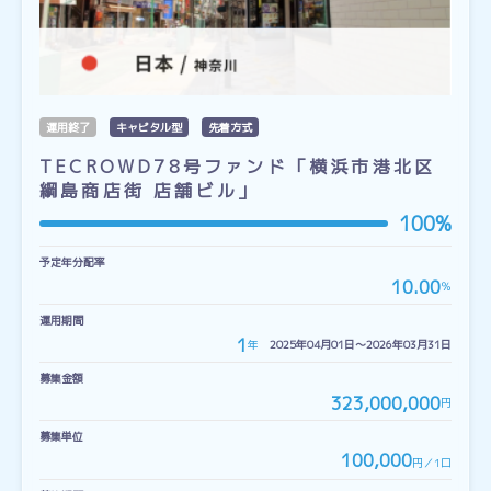
運用終了
キャピタル型
先着方式
TECROWD78号ファンド「横浜市港北区
綱島商店街 店舗ビル」
100%
予定年分配率
10.00
％
運用期間
1
年
2025年04月01日〜2026年03月31日
募集金額
323,000,000
円
募集単位
100,000
円／1口