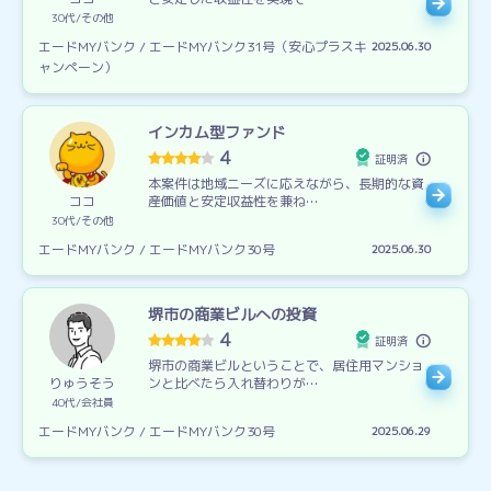
30代
その他
エードMYバンク / エードMYバンク31号（安心プラスキ
2025.06.30
ャンペーン）
インカム型ファンド
4
証明済
本案件は地域ニーズに応えながら、長期的な資
ココ
産価値と安定収益性を兼ね…
30代
その他
エードMYバンク / エードMYバンク30号
2025.06.30
堺市の商業ビルへの投資
4
証明済
堺市の商業ビルということで、居住用マンショ
りゅうそう
ンと比べたら入れ替わりが…
40代
会社員
エードMYバンク / エードMYバンク30号
2025.06.29