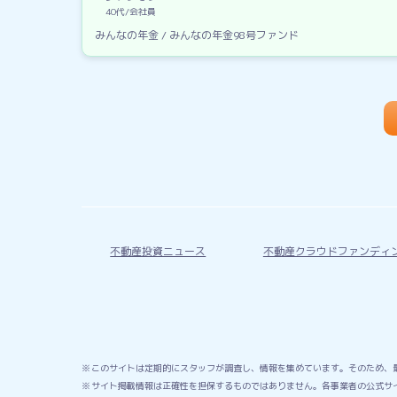
40代
会社員
みんなの年金 / みんなの年金98号ファンド
不動産投資ニュース
不動産クラウドファンディ
このサイトは定期的にスタッフが調査し、情報を集めています。そのため、
サイト掲載情報は正確性を担保するものではありません。各事業者の公式サ