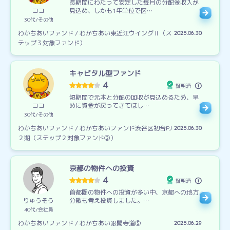
長期間にわたって安定した毎月の分配金収入が
ココ
見込め、しかも1年単位で区…
30代
その他
わかちあいファンド / わかちあい東近江ウイングⅡ（ス
2025.06.30
テップ３対象ファンド）
キャピタル型ファンド
4
証明済
短期間で元本と分配の回収が見込めるため、早
ココ
めに資金が戻ってきてほし…
30代
その他
わかちあいファンド / わかちあいファンド渋谷区初台PJ
2025.06.30
２期（ステップ２対象ファンド②）
京都の物件への投資
4
証明済
首都圏の物件への投資が多い中、京都への地方
りゅうそう
分散も考え投資しました。…
40代
会社員
わかちあいファンド / わかちあい銀閣寺道⑤
2025.06.29