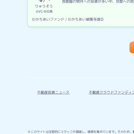
首都圏の物件への投資が多い中、京都への地
りゅうそう
40代
会社員
わかちあいファンド / わかちあい銀閣寺道⑤
不動産投資ニュース
不動産クラウドファンディ
このサイトは定期的にスタッフが調査し、情報を集めています。そのため、