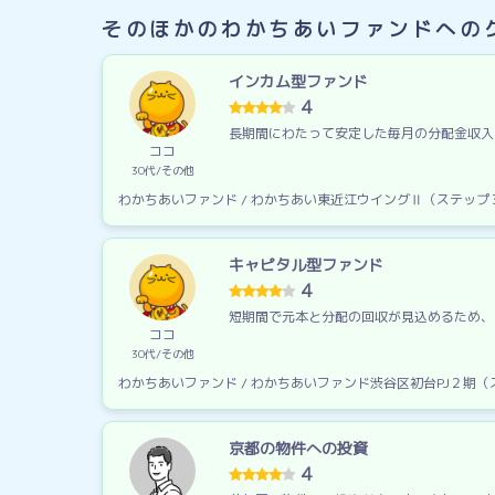
そのほかのわかちあいファンドへの
インカム型ファンド
4
長期間にわたって安定した毎月の分配金収入
ココ
30代
その他
わかちあいファンド / わかちあい東近江ウイングⅡ（ステッ
キャピタル型ファンド
4
短期間で元本と分配の回収が見込めるため、
ココ
30代
その他
わかちあいファンド / わかちあいファンド渋谷区初台PJ２期
京都の物件への投資
4