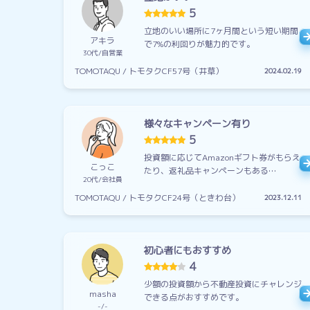
5
立地のいい場所に7ヶ月間という短い期間
アキラ
で7%の利回りが魅力的です。
30代
自営業
TOMOTAQU / トモタクCF57号（井草）
2024.02.19
様々なキャンペーン有り
5
投資額に応じてAmazonギフト券がもらえ
こっこ
たり、返礼品キャンペーンもある…
20代
会社員
TOMOTAQU / トモタクCF24号（ときわ台）
2023.12.11
初心者にもおすすめ
4
少額の投資額から不動産投資にチャレンジ
masha
できる点がおすすめです。
-
-