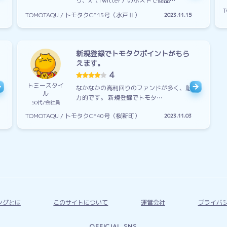
り、X（Twitter）のポストで商品…
TOMOTAQU / トモタクCF15号（水戸Ⅱ）
2023.11.15
新規登録でトモタクポイントがもら
えます。
4
トミースタイ
なかなかの高利回りのファンドが多く、魅
ル
力的です。 新規登録でトモタ…
50代
会社員
TOMOTAQU / トモタクCF40号（桜新町）
2023.11.03
ングとは
このサイトについて
運営会社
プライバ
OFFICIAL SNS