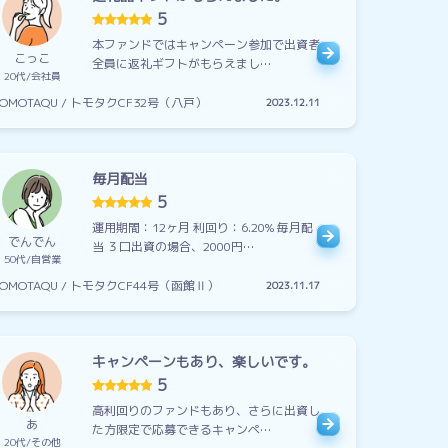
5
本ファンドではキャンペーン参加で出資者
こっこ
全員に返礼ギフトがもらえまし…
20代
会社員
TOMOTAQU / トモタクCF32号（八戸）
2023.12.11
毎月配当
5
運用期間：12ヶ月 利回り：6.20% 毎月配
でんでん
当 ３口出資の場合、2000円…
50代
自営業
TOMOTAQU / トモタクCF44号（函館Ⅱ）
2023.11.17
キャンペーンもあり、楽しいです。
5
高利回りのファンドもあり、さらに出資し
あ
た方限定で応募できるキャンペ…
20代
その他