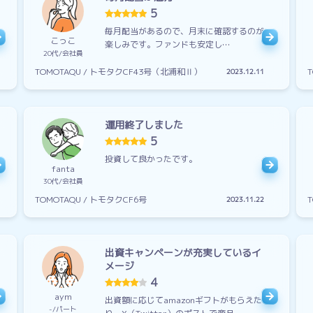
5
毎月配当があるので、月末に確認するのが
こっこ
楽しみです。ファンドも安定し…
20代
会社員
TOMOTAQU / トモタクCF43号（北浦和Ⅱ）
2023.12.11
運用終了しました
5
投資して良かったです。
fanta
30代
会社員
TOMOTAQU / トモタクCF6号
2023.11.22
出資キャンペーンが充実しているイ
メージ
4
aym
出資額に応じてamazonギフトがもらえた
-
パート