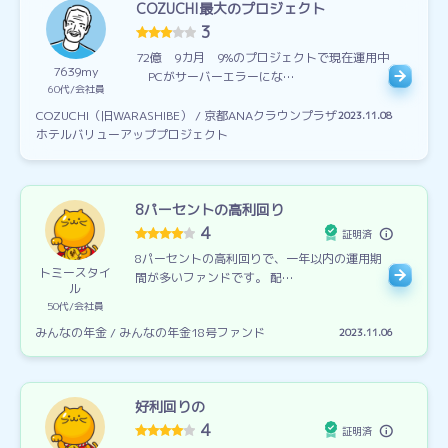
COZUCHI最大のプロジェクト
3
72億 9カ月 9%のプロジェクトで現在運用中
7639my
PCがサーバーエラーにな…
60代
会社員
COZUCHI（旧WARASHIBE） / 京都ANAクラウンプラザ
2023.11.08
ホテルバリューアッププロジェクト
8パーセントの高利回り
4
証明済
8パーセントの高利回りで、一年以内の運用期
トミースタイ
間が多いファンドです。 配…
ル
50代
会社員
みんなの年金 / みんなの年金18号ファンド
2023.11.06
好利回りの
4
証明済