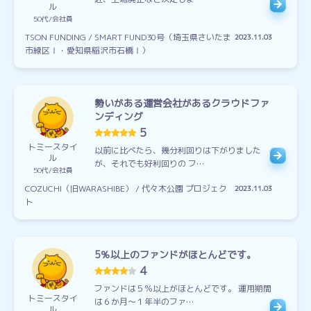
ル
50代
会社員
TSON FUNDING / SMART FUND30号（埼玉県さいたま
2023.11.03
市緑区Ⅰ・愛知県稲沢市石橋Ⅰ）
勢いがある運営会社があるクラウドファ
ンディング
5
トミースタイ
以前に比べたら、幾分利回りは下がりました
ル
が、それでも好利回りの フ…
50代
会社員
COZUCHI（旧WARASHIBE） / 代々木公園 プロジェク
2023.11.03
ト
5％以上のファンドがほとんどです。
4
ファンドは５％以上がほとんどです。 運用期間
トミースタイ
は６か月～１年半のファ…
ル