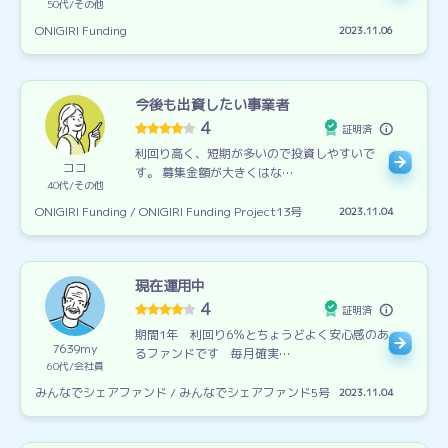
50代
その他
ONIGIRI Funding
2023.11.06
今後も出資したい事業者
4
証明済
利回り高く、短期が多いので投資しやすいで
ココ
す。 募集金額が大きくはな…
40代
その他
ONIGIRI Funding / ONIGIRI Funding Project13号
2023.11.04
現在運用中
4
証明済
期間1年 利回り6％とちょうどよく安心感のあ
7639my
るファンドです 毎月確実…
60代
会社員
みんなでシェアファンド / みんなでシェアファンド5号
2023.11.04