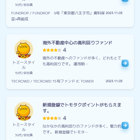
50代
会社員
FUNDROP / FUNDROP 9号「東京都八王子市」賃料保
2023.11.03
証×再組成
海外不動産中心の高利回りファンド
4
海外の不動産へのファンドが多く、どれもとて
トミースタイ
も高利回りです。 運用期…
ル
50代
会社員
TECROWD / TECROWD 15号ファンド IC TOWER
2023.11.03
新規登録でトモタクポイントがもらえま
す。
4
トミースタイ
なかなかの高利回りのファンドが多く、魅力的
ル
です。 新規登録でトモタ…
50代
会社員