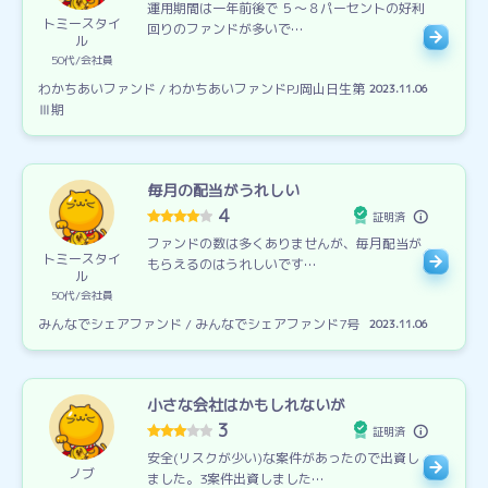
運用期間は一年前後で ５～８パーセントの好利
トミースタイ
回りのファンドが多いで…
ル
50代
会社員
わかちあいファンド / わかちあいファンドPJ岡山日生第
2023.11.06
Ⅲ期
毎月の配当がうれしい
4
証明済
ファンドの数は多くありませんが、毎月配当が
トミースタイ
もらえるのはうれしいです…
ル
50代
会社員
みんなでシェアファンド / みんなでシェアファンド7号
2023.11.06
小さな会社はかもしれないが
3
証明済
安全(リスクが少い)な案件があったので出資し
ノブ
ました。3案件出資しました…