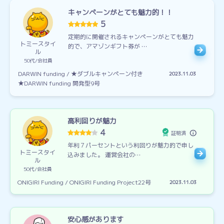
キャンペーンがとても魅力的！！
5
定期的に開催されるキャンペーンがとても魅力
トミースタイ
的で、アマゾンギフト券が …
ル
50代
会社員
DARWIN funding / ★ダブルキャンペーン付き
2023.11.03
★DARWIN funding 開発型9号
高利回りが魅力
4
証明済
年利７パーセントという利回りが魅力的で申し
トミースタイ
込みました。 運営会社の…
ル
50代
会社員
ONIGIRI Funding / ONIGIRI Funding Project22号
2023.11.03
安心感があります