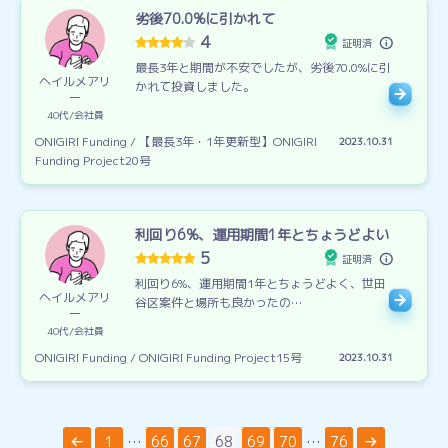
劣後70.0%に引かれて
4
証明済
最長3年と期間が不安でしたが、劣後70.0%に引
ヘイルメアリ
かれて投資しました。
ー
40代
会社員
ONIGIRI Funding / 【最長3年・1年更新型】ONIGIRI
2023.10.31
Funding Project20号
利回り6%、運用期間1年とちょうどよい
5
証明済
利回り6%、運用期間1年とちょうどよく、世田
ヘイルメアリ
谷区案件と場所も良かったの…
ー
40代
会社員
ONIGIRI Funding / ONIGIRI Funding Project15号
2023.10.31
投
1
…
66
67
68
69
70
…
76