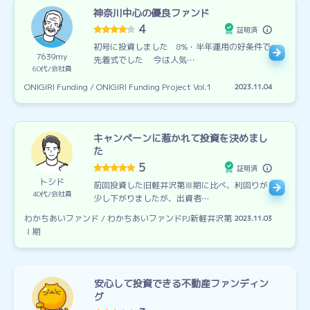
神奈川中心の優良ファンド
4
証明済
初号に投資しました 8%・半年運用の好条件で
7639my
先着式でした 今は人気…
60代
会社員
ONIGIRI Funding / ONIGIRI Funding Project Vol.1
2023.11.04
キャンペーンに惹かれて投資を決めまし
た
5
証明済
トシド
前回投資した旧軽井沢第Ⅲ期に比べ、利回りが
40代
会社員
少し下がりましたが、出資者…
わかちあいファンド / わかちあいファンドPJ新軽井沢第
2023.11.03
Ⅰ期
安心して投資できる不動産ファンディン
グ