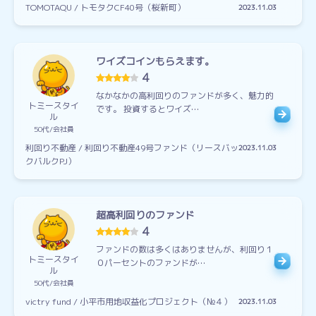
TOMOTAQU / トモタクCF40号（桜新町）
2023.11.03
ワイズコインもらえます。
4
なかなかの高利回りのファンドが多く、魅力的
トミースタイ
です。 投資するとワイズ…
ル
50代
会社員
利回り不動産 / 利回り不動産49号ファンド（リースバッ
2023.11.03
クバルクPJ）
超高利回りのファンド
4
ファンドの数は多くはありませんが、利回り１
トミースタイ
０パーセントのファンドが…
ル
50代
会社員
victry fund / 小平市用地収益化プロジェクト（№４）
2023.11.03