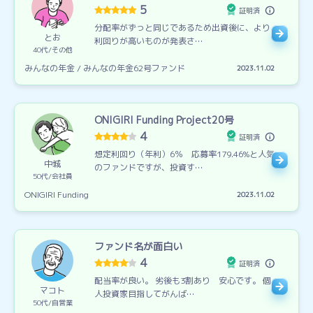
5
証明済
分配率がずっと同じであるため出資後に、より
とお
利回りが高いものが発表さ…
40代
その他
みんなの年金 / みんなの年金62号ファンド
2023.11.02
ONIGIRI Funding Project20号
4
証明済
想定利回り（年利）6％ 応募率179.46%と人気
中城
のファンドですが、投資す…
50代
会社員
ONIGIRI Funding
2023.11.02
ファンド名が面白い
4
証明済
配当率が良い。 劣後も3割あり 安心です。 個
マコト
人投資家目指してがんば…
50代
自営業