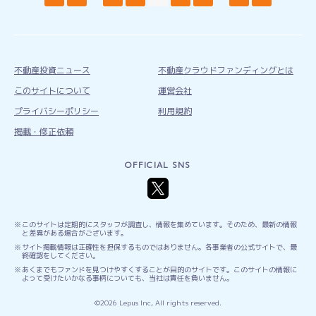
稿
の
ペ
ー
ジ
不動産投資ニュース
不動産クラウドファンディングとは
送
このサイトについて
運営会社
り
プライバシーポリシー
利用規約
掲載・修正依頼
OFFICIAL SNS
このサイトは定期的にスタッフが調査し、情報を集めています。そのため、最新の情報
と差異がある場合がございます。
サイト掲載情報は正確性を担保するものではありません。各事業者の公式サイトで、最
終確認をしてください。
あくまでもファンドを見つけやすくすることが目的のサイトです。このサイトの情報に
よって受けたいかなる事柄についても、当社は責任を負いません。
©2026 Lepus Inc, All rights reserved.