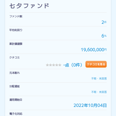
七夕ファンド
ファンド数
2
件
平均利回り
6
％
累計調達額
19,600,000
円
クチコミ
-
点（0件）
クチコミを見る
元本割れ
不明・未回答
分配遅延
不明・未回答
運用開始日
2022年10月04日
電子化対応