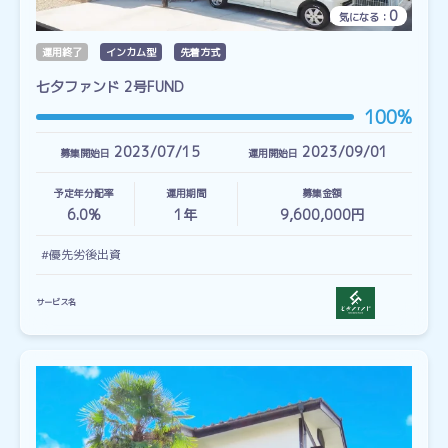
0
気になる：
運用終了
インカム型
先着方式
七夕ファンド 2号FUND
100%
2023/07/15
2023/09/01
募集開始日
運用開始日
予定年分配率
運用期間
募集金額
6.0%
1
年
9,600,000円
#優先劣後出資
サービス名