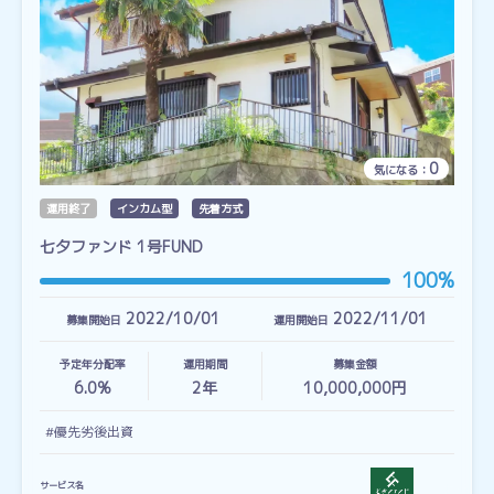
0
気になる：
運用終了
インカム型
先着方式
七夕ファンド 1号FUND
100%
2022/10/01
2022/11/01
募集開始日
運用開始日
予定年分配率
運用期間
募集金額
6.0%
2
年
10,000,000円
#優先劣後出資
サービス名