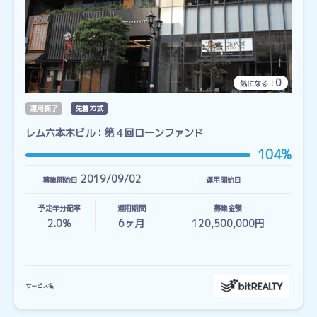
0
気になる：
運用終了
先着方式
レム六本木ビル：第４回ローンファンド
104%
2019/09/02
募集開始日
運用開始日
予定年分配率
運用期間
募集金額
2.0%
6
ヶ月
120,500,000円
サービス名