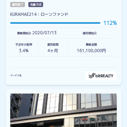
運用終了
先着方式
KURAMAE214：ローンファンド
112%
2020/07/13
募集開始日
運用開始日
予定年分配率
運用期間
募集金額
3.4%
4
ヶ月
161,100,000円
サービス名