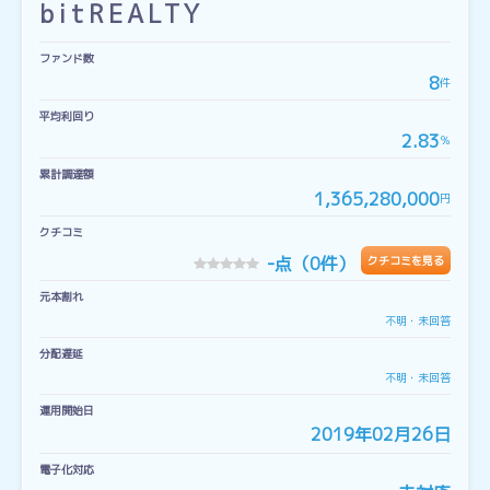
bitREALTY
ファンド数
8
件
平均利回り
2.83
％
累計調達額
1,365,280,000
円
クチコミ
-
点（0件）
クチコミを見る
元本割れ
不明・未回答
分配遅延
不明・未回答
運用開始日
2019年02月26日
電子化対応