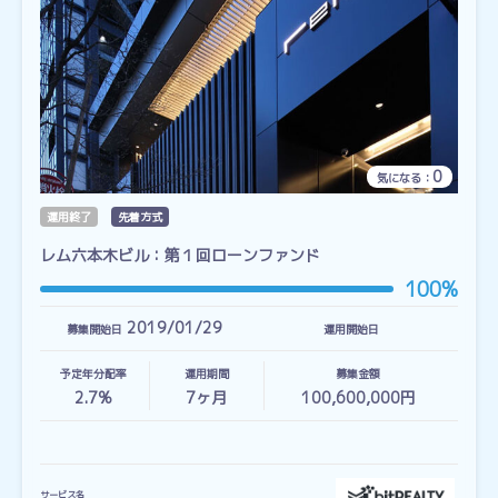
0
気になる：
運用終了
先着方式
レム六本木ビル：第１回ローンファンド
100%
2019/01/29
募集開始日
運用開始日
予定年分配率
運用期間
募集金額
2.7%
7
ヶ月
100,600,000円
サービス名