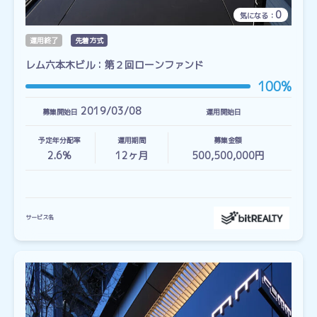
0
気になる：
運用終了
先着方式
レム六本木ビル：第２回ローンファンド
100%
2019/03/08
募集開始日
運用開始日
予定年分配率
運用期間
募集金額
2.6%
12
ヶ月
500,500,000円
サービス名