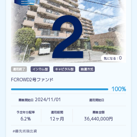
0
気になる：
運用終了
インカム型
キャピタル型
抽選方式
FCROWD2号ファンド
100%
2024/11/01
募集開始日
運用開始日
予定年分配率
運用期間
募集金額
6.2%
12
ヶ月
36,440,000円
#優先劣後出資