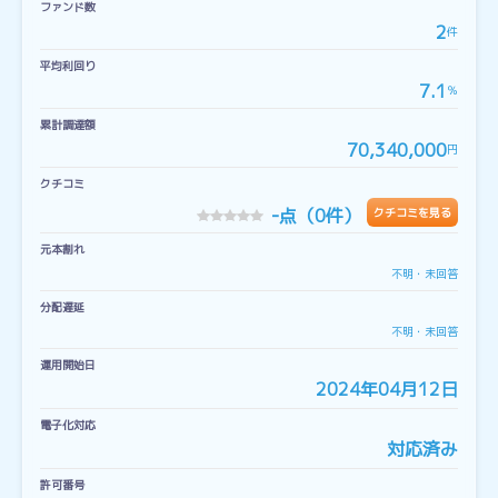
ファンド数
2
件
平均利回り
7.1
％
累計調達額
70,340,000
円
クチコミ
-
点（0件）
クチコミを見る
元本割れ
不明・未回答
分配遅延
不明・未回答
運用開始日
2024年04月12日
電子化対応
対応済み
許可番号