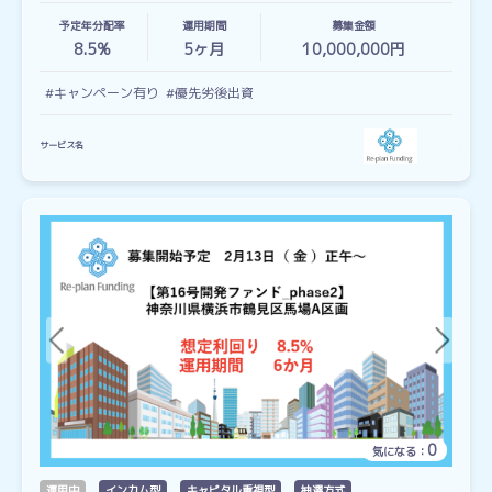
予定年分配率
運用期間
募集金額
8.5%
5
ヶ月
10,000,000円
#キャンペーン有り
#優先劣後出資
サービス名
0
気になる：
運用中
インカム型
キャピタル重視型
抽選方式