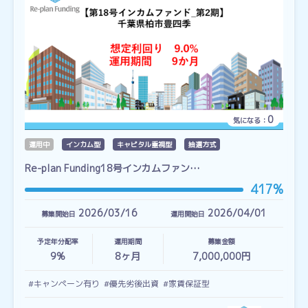
0
気になる：
運用中
インカム型
キャピタル重視型
抽選方式
Re-plan Funding18号インカムファン…
417%
2026/03/16
2026/04/01
募集開始日
運用開始日
予定年分配率
運用期間
募集金額
9%
8
ヶ月
7,000,000円
#キャンペーン有り
#優先劣後出資
#家賃保証型