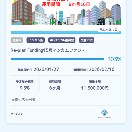
0
気になる：
運用中
インカム型
キャピタル重視型
先着方式
Re-plan Funding15号インカムファン…
303%
2026/01/27
2026/02/16
募集開始日
運用開始日
予定年分配率
運用期間
募集金額
9.5%
6
ヶ月
11,500,000円
#優先劣後出資
サービス名