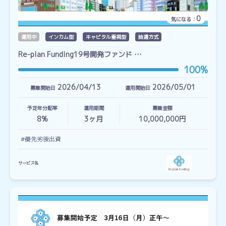
0
気になる：
運用中
インカム型
キャピタル重視型
抽選方式
Re-plan Funding19号開発ファンド …
100%
2026/04/13
2026/05/01
募集開始日
運用開始日
予定年分配率
運用期間
募集金額
8%
3
ヶ月
10,000,000円
#優先劣後出資
サービス名