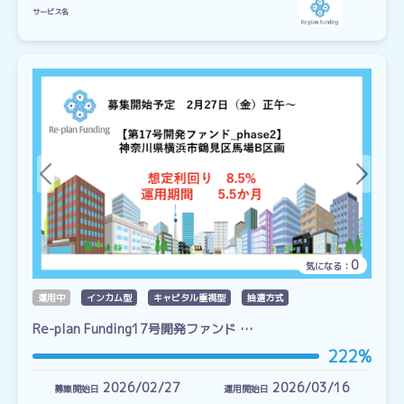
サービス名
0
気になる：
運用中
インカム型
キャピタル重視型
抽選方式
Re-plan Funding17号開発ファンド …
222%
2026/02/27
2026/03/16
募集開始日
運用開始日