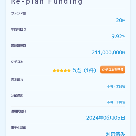
Re-plan Funding
ファンド数
20
件
平均利回り
9.92
％
累計調達額
211,000,000
円
クチコミ
5
点（1件）
クチコミを見る
元本割れ
不明・未回答
分配遅延
不明・未回答
運用開始日
2024年06月05日
電子化対応
対応済み