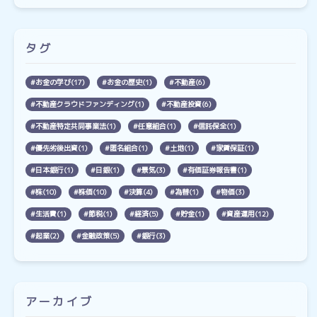
タグ
お金の学び(17)
お金の歴史(1)
不動産(6)
不動産クラウドファンディング(1)
不動産投資(6)
不動産特定共同事業法(1)
任意組合(1)
信託保全(1)
優先劣後出資(1)
匿名組合(1)
土地(1)
家賃保証(1)
日本銀行(1)
日銀(1)
景気(3)
有価証券報告書(1)
株(10)
株価(10)
決算(4)
為替(1)
物価(3)
生活費(1)
節税(1)
経済(5)
貯金(1)
資産運用(12)
起業(2)
金融政策(5)
銀行(3)
アーカイブ