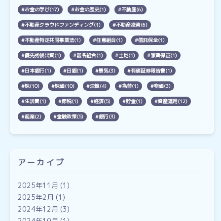
お金の学び(17)
お金の歴史(1)
不動産(6)
不動産クラウドファンディング(1)
不動産投資(6)
不動産特定共同事業法(1)
任意組合(1)
信託保全(1)
優先劣後出資(1)
匿名組合(1)
土地(1)
家賃保証(1)
日本銀行(1)
日銀(1)
景気(3)
有価証券報告書(1)
株(10)
株価(10)
決算(4)
為替(1)
物価(3)
生活費(1)
節税(1)
経済(5)
貯金(1)
資産運用(12)
起業(2)
金融政策(5)
銀行(3)
アーカイブ
2025年11月
(1)
2025年2月
(1)
2024年12月
(3)
2024年10月
(1)